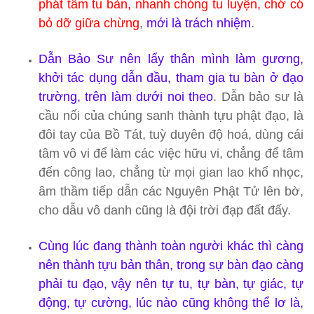
phát tâm tu bàn, nhanh chóng tu luyện, chớ có
bỏ dỡ giữa chừng
,
mới là trách nhiệm
.
Dẫn Bảo Sư nên lấy thân mình làm gương,
khởi tác dụng dẫn đầu, tham gia tu bàn ở đạo
trường, trên làm dưới noi theo
. Dẫn bảo sư là
cầu nối của chúng sanh thành tựu phật đạo, là
đôi tay của Bồ Tát, tuỳ duyên độ hoá, dùng cái
tâm vô vi để làm các việc hữu vi, chẳng để tâm
đến công lao, chẳng từ mọi gian lao khổ nhọc,
âm thầm tiếp dẫn các Nguyên Phật Tử lên bờ,
cho dẫu vô danh cũng là đội trời đạp đất đấy.
Cùng lúc đang thành toàn người khác thì càng
nên thành tựu bản thân, trong sự bàn đạo càng
phải tu đạo, vậy nên tự tu, tự bàn, tự giác, tự
động, tự cường, lúc nào cũng không thể lơ là,