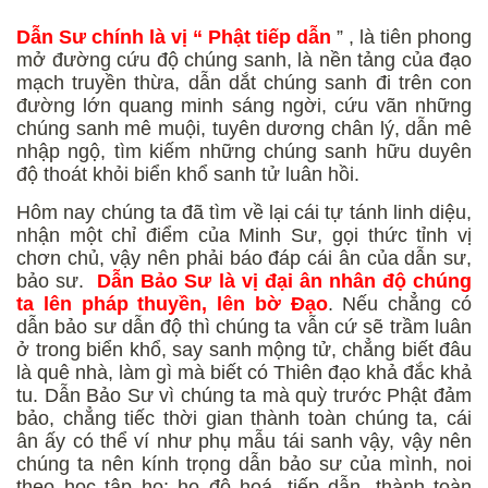
Dẫn Sư chính là vị “ Phật tiếp dẫn
” , là tiên phong
mở đường cứu độ chúng sanh, là nền tảng của đạo
mạch truyền thừa, dẫn dắt chúng sanh đi trên con
đường lớn quang minh sáng ngời, cứu vãn những
chúng sanh mê muội, tuyên dương chân lý, dẫn mê
nhập ngộ, tìm kiếm những chúng sanh hữu duyên
độ thoát khỏi biển khổ sanh tử luân hồi.
Hôm nay chúng ta đã tìm về lại cái tự tánh linh diệu,
nhận một chỉ điểm của Minh Sư, gọi thức tỉnh vị
chơn chủ, vậy nên phải báo đáp cái ân của dẫn sư,
bảo sư.
Dẫn Bảo Sư là vị đại ân nhân độ chúng
ta lên pháp thuyền, lên bờ Đạo
. Nếu chẳng có
dẫn bảo sư dẫn độ thì chúng ta vẫn cứ sẽ trầm luân
ở trong biển khổ, say sanh mộng tử, chẳng biết đâu
là quê nhà, làm gì mà biết có Thiên đạo khả đắc khả
tu. Dẫn Bảo Sư vì chúng ta mà quỳ trước Phật đảm
bảo, chẳng tiếc thời gian thành toàn chúng ta, cái
ân ấy có thể ví như phụ mẫu tái sanh vậy, vậy nên
chúng ta nên kính trọng dẫn bảo sư của mình, noi
theo học tập họ; họ độ hoá, tiếp dẫn, thành toàn