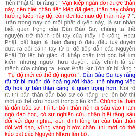
Tiên Phật từ bi rằng : “
Vạn kiếp ngàn đời được thân
này, nên biết nhân tiền kiếp đã gieo, thân này chẳng
hướng kiếp này độ, còn đợi lúc nào độ thân này ?
”.
Trân trọng nay có mối phật duyên này, là sự nhận
biết quan trọng của Dẫn Bảo Sư, chúng ta thề
nguyện trở thành đôi tay của thầy Tế Công Hoạt
Phật, bất luận là thân đang ở đâu, đều tuỳ duyên
đưa ra đôi cánh tay từ bi để tiếp dẫn các Nguyên
Phật Tử lên bờ giác, đi khắp chân trời góc bể tìm
kiếm những người hữu duyên, đấy chính là sứ
mệnh của chúng ta. Hoạt Phật Sư Tôn từ bi rằng :
“
Tự độ mới có thể độ người
”.
Dẫn Bảo Sư tuy rằng
rất từ bi muốn độ hoá người khác, thế nhưng việc
độ hoá tự bản thân càng là quan trọng hơn
. Nói rõ
ra thì bản thân dẫn bảo sư có năng lực lên bờ thì
mới có thể cứu người trong biển khổ.
Chúng ta thân
là dẫn bảo sư, thì tự bản thân nên đi sâu vào tham
ngộ đạo học, có sự nghiên cứu nhận biết tầng sâu
đối với đạo nghĩa, kiên định lòng tin của bản thân
đối với đạo, vững vàng bước chân, thì mới có thể
kéo bạt các Nguyên Nhơn lên bờ
.