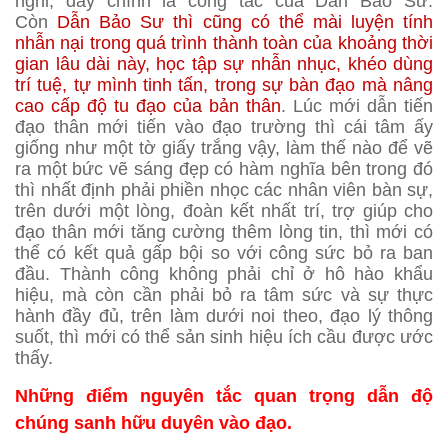
nghỉ, đấy chính là công tác của Dẫn Bảo Sư.
Còn
Dẫn Bảo Sư thì cũng có thể mài luyện tính
nhẫn nại trong quá trình thành toàn của khoảng thời
gian lâu dài này, học tập sự nhẫn nhục, khéo dùng
trí tuệ, tự mình tinh tấn, trong sự bàn đạo mà nâng
cao cấp độ tu đạo của bản thân
. Lúc mới dẫn tiến
đạo thân mới tiến vào đạo trường thì cái tâm ấy
giống như một tờ giấy trắng vậy, làm thế nào để vẽ
ra một bức vẽ sáng đẹp có hàm nghĩa bên trong đó
thì nhất định phải phiền nhọc các nhân viên bàn sự,
trên dưới một lòng, đoàn kết nhất trí, trợ giúp cho
đạo thân mới tăng cường thêm lòng tin, thì mới có
thể có kết quả gấp bội so với công sức bỏ ra ban
đầu. Thành công không phải chỉ ở hô hào khẩu
hiệu, mà còn cần phải bỏ ra tâm sức và sự thực
hành đầy đủ, trên làm dưới noi theo, đạo lý thông
suốt, thì mới có thể sản sinh hiệu ích cầu được ước
thấy.
Những điểm nguyên tắc quan trọng dẫn độ
chúng sanh hữu duyên vào đạo.