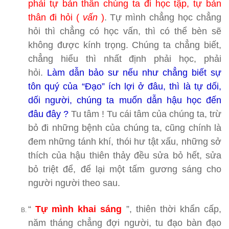
phải tự bản thân chúng ta đi học tập, tự bản
thân đi hỏi (
vấn
)
. Tự mình chẳng học chẳng
hỏi thì chẳng có học vấn, thì có thể bèn sẽ
không được kính trọng. Chúng ta chẳng biết,
chẳng hiểu thì nhất định phải học, phải
hỏi.
Làm dẫn bảo sư nếu như chẳng biết sự
tôn quý của “Đạo” ích lợi ở đâu, thì là tự dối,
dối người, chúng ta muốn dẫn hậu học đến
đâu đây ?
Tu tâm ! Tu cái tâm của chúng ta, trừ
bỏ đi những bệnh của chúng ta, cũng chính là
đem những tánh khí, thói hư tật xấu, những sở
thích của hậu thiên thảy đều sửa bỏ hết, sửa
bỏ triệt để, để lại một tấm gương sáng cho
người người theo sau.
“
Tự mình khai sáng
”, thiên thời khẩn cấp,
năm tháng chẳng đợi người, tu đạo bàn đạo