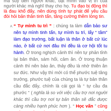
mà suy đến người khác, đặt mình vào vị trí của
người khác mà nghĩ thay cho họ.
Tu đạo bị động thì
là đau khổ đấy, nên dùng tính tự phát để yêu cầu
đòi hỏi bản thân tinh tấn, tăng cường thêm lòng tin
.
“ Tự mình tu trì
”
: chúng ta làm
dẫn bảo sư
nên tự mình tinh tấn, tự mình tu trì, lấy “ tâm”
làm đạo trường, bất luận là thân ở bất cứ lúc
nào, ở bất cứ nơi đâu thì đều là cơ hội tốt tu
hành
. Ở trong nghịch cảnh thì nên tự phản tỉnh
lại bản thân, sám hối, cảm ân. Ở trong thuận
cảnh thì nên báo ân, thảy đều là nhờ thiên ân
sư đức. Như vậy thì mới có thể phước tuệ tăng
trưởng, phước tuệ của chúng ta là tự bản thân
cầu đắc đấy, chính là cái gọi là “ tự cầu đa
phước ” (
nghĩa là so với việc cầu trợ nơi người
khác thì cầu trợ nơi tự bản thân sẽ đắc được
càng nhiều hạnh phúc hơn
). “
Học vấn
”
cũng