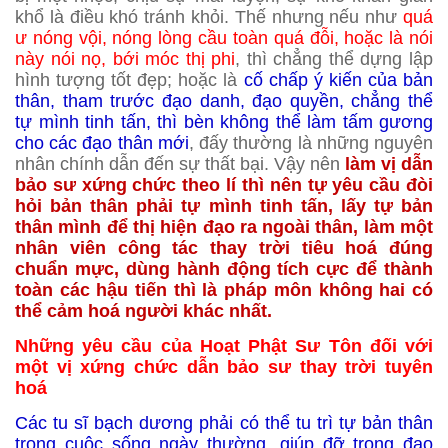
khổ là điều khó tránh khỏi. Thế nhưng nếu như
quá
ư nóng vội, nóng lòng cầu toàn quá đỗi, hoặc là nói
này nói nọ, bới móc thị phi
, thì chẳng thể dựng lập
hình tượng tốt đẹp; hoặc là
cố chấp ý kiến của bản
thân, tham trước đạo danh, đạo quyền, chẳng thể
tự mình tinh tấn, thì bèn không thể làm tấm gương
cho các đạo thân mới
, đấy thường là những nguyên
nhân chính dẫn đến sự thất bại. Vậy nên
làm vị dẫn
bảo sư xứng chức theo lí thì nên tự yêu cầu đòi
hỏi bản thân phải tự mình tinh tấn, lấy tự bản
thân mình để thị hiện đạo ra ngoài thân, làm một
nhân viên công tác thay trời tiêu hoá đúng
chuẩn mực, dùng hành động tích cực để thành
toàn các hậu tiến thì là pháp môn không hai có
thể cảm hoá người khác nhất.
Những yêu cầu của Hoạt Phật Sư Tôn đối với
một vị xứng chức dẫn bảo sư thay trời tuyên
hoá
Các tu sĩ bạch dương phải có thể tu trì tự bản thân
trong cuộc sống ngày thường, giúp đỡ trong đạo