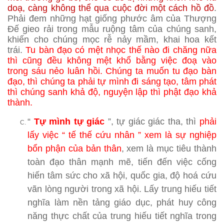
doạ, càng không thể qua cuộc đời một cách hồ đồ
.
Phải đem những hạt giống phước âm của Thượng
Đế gieo rải trong mẫu ruộng tâm của chúng sanh,
khiến cho chúng mọc rễ nảy mầm, khai hoa kết
trái.
Tu bàn đạo có mệt nhọc thế nào đi chăng nữa
thì cũng đều không mệt khổ bằng việc đoạ vào
trong sáu nẻo luân hồi. Chúng ta muốn tu đạo bàn
đạo, thì chúng ta phải tự mình đi sáng tạo, tâm phát
thì chúng sanh khả độ, nguyện lập thì phật đạo khả
thành.
“
Tự mình tự giác
”, tự giác giác tha, thì
phải
lấy việc “ tế thế cứu nhân ” xem là sự nghiệp
bổn phận của bản thân
, xem là mục tiêu thành
toàn đạo thân mạnh mẽ, tiến đến việc cống
hiến tâm sức cho xã hội, quốc gia, độ hoá cứu
vãn lòng người trong xã hội. Lấy trung hiếu tiết
nghĩa làm nền tảng giáo dục, phát huy công
năng thực chất của trung hiếu tiết nghĩa trong