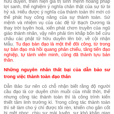
hữu duyên, triển hiện giá trị sinh mệnh hoằng pháp
lợi sanh, thể nghiệm ý nghĩa chân thật của sự từ bi
hỷ xả. Hiểu được ý nghĩa của thành toàn thì mới có
thể phát huy công năng của sự thành toàn. Sứ
mệnh và nhiệm vụ của các đệ tử Bạch Dương là
thay trời tuyên hoá, xiển phát chơn truyền của ngũ
giáo thánh nhân, vậy nên phải tìm khắp bốn bể cửu
châu các phật tử hữu duyên lên bờ, về cội nhận
Mẫu.
Tu đạo bàn đạo là một thể đôi công, từ trong
sự bàn đạo mà hồi quang phản chiếu, tăng tiến đạo
nghiệp, tự tánh viên minh, cũng đã thành tựu bản
thân
.
Những nguyên nhân thất bại của dẫn bảo sư
trong việc thành toàn đạo thân
Dẫn Bảo Sư nên có chỗ nhận biết rằng độ người
cầu đạo là cơ duyên chín muồi của nhất thời, thế
nhưng công tác thành toàn thì là công trình kiến
thiết tâm linh trường kì. Trong công tác thành toàn
thì sẽ làm cho ý chí được tôi rèn, khiến cho gân cốt
bị mệt nhọc, chịu sự mài luyện, sự khó khăn gian