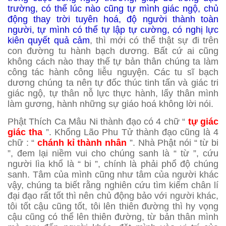
trường, có thể lúc nào cũng tự mình giác ngộ, chủ
động thay trời tuyên hoá, độ người thành toàn
người, tự mình có thể tự lập tự cường, có nghị lực
kiên quyết quả cảm
, thì mới có thể thật sự đi trên
con đường tu hành bạch dương. Bất cứ ai cũng
không cách nào thay thế tự bản thân chúng ta làm
công tác hành công liễu nguyện. Các tu sĩ bạch
dương chúng ta nên tự đốc thúc tinh tấn và giác tri
giác ngộ, tự thân nỗ lực thực hành, lấy thân mình
làm gương, hành những sự giáo hoá không lời nói.
Phật Thích Ca Mâu Ni thành đạo có 4 chữ “
tự giác
giác tha
”. Khổng Lão Phu Tử thành đạo cũng là 4
chữ : “
chánh kỉ thành nhân
”. Nhà Phật nói “ từ bi
”, đem lại niềm vui cho chúng sanh là “ từ ”, cứu
người lìa khổ là “ bi ”, chính là phải phổ độ chúng
sanh. Tâm của mình cũng như tâm của người khác
vậy, chúng ta biết rằng nghiên cứu tìm kiếm chân lí
đại đạo rất tốt thì nên chủ động bảo với người khác,
tôi tốt cậu cũng tốt, tôi lên thiên đường thì hy vọng
cậu cũng có thể lên thiên đường, từ bản thân mình