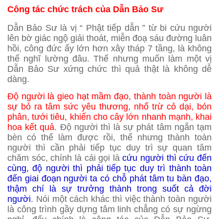
Công tác chức trách của Dẫn Bảo Sư
Dẫn Bảo Sư là vị “ Phật tiếp dẫn ” từ bi cứu người
lên bờ giác ngộ giải thoát, miễn đoạ sáu đường luân
hồi, công đức ấy lớn hơn xây tháp 7 tầng, là không
thể nghĩ lường đâu. Thế nhưng muốn làm một vị
Dẫn Bảo Sư xứng chức thì quả thật là không dễ
dàng.
Độ người là gieo hạt mầm đạo, thành toàn người là
sự bỏ ra tâm sức yêu thương, nhổ trừ cỏ dại, bón
phân, tưới tiêu, khiến cho cây lớn nhanh mạnh, khai
hoa kết quả
. Độ người thì là sự phát tâm ngắn tạm
bèn có thể làm được rồi, thế nhưng thành toàn
người thì cần phải tiếp tục duy trì sự quan tâm
chăm sóc, chính là cái gọi là
cứu người thì cứu đến
cùng, độ người thì phải tiếp tục duy trì thành toàn
đến giai đoạn người ta có chỗ phát tâm tu bàn đạo,
thậm chí là sự trưởng thành trong suốt cả đời
người
. Nói một cách khác thì việc thành toàn người
là công trình gầy dựng tâm linh chẳng có sự ngừng