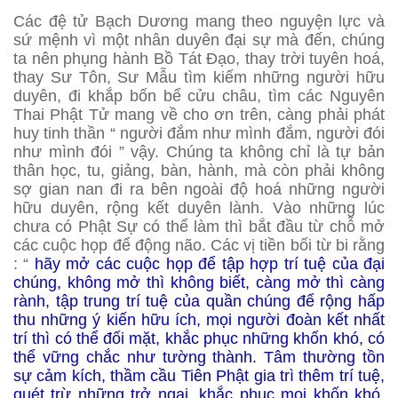
Các đệ tử Bạch Dương mang theo nguyện lực và
sứ mệnh vì một nhân duyên đại sự mà đến, chúng
ta nên phụng hành Bồ Tát Đạo, thay trời tuyên hoá,
thay Sư Tôn, Sư Mẫu tìm kiếm những người hữu
duyên, đi khắp bốn bể cửu châu, tìm các Nguyên
Thai Phật Tử mang về cho ơn trên, càng phải phát
huy tinh thần “ người đắm như mình đắm, người đói
như mình đói ” vậy. Chúng ta không chỉ là tự bản
thân học, tu, giảng, bàn, hành, mà còn phải không
sợ gian nan đi ra bên ngoài độ hoá những người
hữu duyên, rộng kết duyên lành. Vào những lúc
chưa có Phật Sự có thể làm thì bắt đầu từ chỗ mở
các cuộc họp để động não. Các vị tiền bối từ bi rằng
: “
hãy mở các cuộc họp để tập hợp trí tuệ của đại
chúng, không mở thì không biết, càng mở thì càng
rành, tập trung trí tuệ của quần chúng để rộng hấp
thu những ý kiến hữu ích, mọi người đoàn kết nhất
trí thì có thể đối mặt, khắc phục những khốn khó, có
thể vững chắc như tường thành. Tâm thường tồn
sự cảm kích, thầm cầu Tiên Phật gia trì thêm trí tuệ,
quét trừ những trở ngại, khắc phục mọi khốn khó,