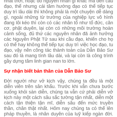
nhất thời, hoặc do nguyên nhân gì khác mà đến cầu
đạo, thế nhưng cái tâm hướng đạo có thể tiếp tục
duy trì lâu dài thì không phải là một chuyện dễ dàng
gì, ngoài những từ trường của nghiệp lực vô hình
đang lôi kéo thì còn có các nhân tố như tổ đức, căn
cơ, phật duyên, lại còn có những môi trường hoàn
cảnh sống, đủ thứ các nguyên nhân đã ảnh hưởng
các Nguyên Phật Tử sau khi cầu đạo, khiến cho họ
có thể hay không thể tiếp tục duy trì việc học đạo, tu
đạo, vậy nên công tác thành toàn của Dẫn Bảo Sư
sau đó là mang tính lâu dài, và lại còn là công trình
gầy dựng tâm linh gian nan to lớn.
Sự nhận biết bản thân của Dẫn Bảo Sư
Đời người như vở kịch vậy, chúng ta đều là một
diễn viên trên sân khấu. Trước khi vẫn chưa bước
xuống khỏi sàn diễn, chúng ta vẫn cứ phải diễn vở
kịch này một cách sâu sắc tường tận nhất, diễn một
cách tận thiện tận mĩ, diễn sâu đến mức truyền
thần, chân thật nhất. Hôm nay chúng ta có thể lên
pháp thuyền, là nhân duyên của luỹ kiếp ngàn đời.