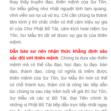
thay thầy truyền đạo, thiên mệnh của Sư Tôn,
Sư Mẫu giống như nhật nguyệt tinh tam quang,
vĩnh viễn soi rọi cả vũ trụ. Chỉ cần chúng ta thành
tâm kính ý thì chắc chắn có thể cảm triệu sự gia
trì của Chư Phật Bồ Tát, cảm kích hoài niệm Sư
Tôn, Sư Mẫu thì tất sẽ được sự gia bị của thiên
mệnh.
Dẫn bảo sư nên nhận thức khẳng định sâu
sắc đối với thiên mệnh
. Chúng ta dựa vào thiên
mệnh mà có thể cầu đạo, học đạo, tu đạo, bàn
đạo, thành đạo, cũng có nghĩa là triêm được
thiên mệnh của Sư Tôn, Sư Mẫu thì mới có thể
có chỗ thành tựu, thậm chí là công tác tiếp dẫn
lúc chúng ta sau này trăm tuổi về già thì Sư Tôn,
Sư Mẫu và các vị Bồ Tát, Đại Tiên chính là
những vị Phật Bồ Tát tiếp dẫn trực tiếp nhất ngay