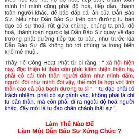
mình thì mình cũng phải độ hoá, tiếp dẫn, thành
toàn người khác, để báo đáp cái ân của Dẫn Bảo
Sư. Nếu như Dẫn Bảo Sư trên con đường tu bàn
đạo có sự thoái rút giữa chừng, chúng ta phải độ
hoá, thành toàn ngược lại Dẫn Bảo Sư quay về đạo
trường phật đường tiếp tục tu bàn, như trước kia
Dẫn Bảo Sư đã không bỏ rơi chúng ta trong biển
khổ mê muội.
Thầy Tế Công Hoạt Phật từ bi rằng : “
xã hội hiện
nay, độc thiện kì thân còn phải kiêm thiện thiên hạ,
phải có cái tinh thần người đắm như mình đắm,
người đói như mình đói vậy, thế mới là hợp với tinh
thần cao cả của bạch dương tu sĩ
”, “
tu đạo phải có
trách nhiệm, phải có sự gánh vác, không phải là chỉ
tu bản thân, mà còn phải đi ra ngoài độ hoá người
khác, đấy mới là tu đạo chân chánh thật sự
”.
L
àm
Th
ế
N
ào Để
Làm Một Dẫn Bảo Sư Xứng Chức ?