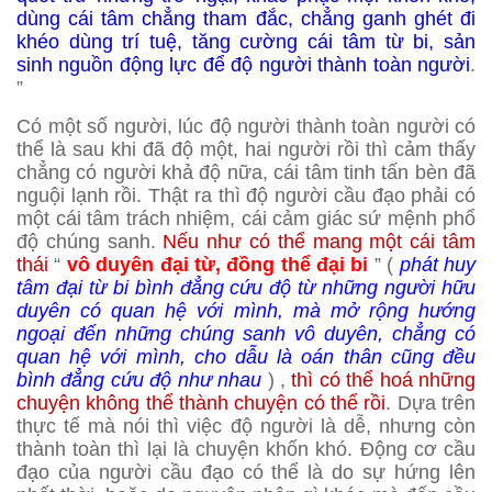
dùng cái tâm chẳng tham đắc, chẳng ganh ghét đi
khéo dùng trí tuệ, tăng cường cái tâm từ bi, sản
sinh nguồn động lực để độ người thành toàn người
.
”
Có một số người, lúc độ người thành toàn người có
thể là sau khi đã độ một, hai người rồi thì cảm thấy
chẳng có người khả độ nữa, cái tâm tinh tấn bèn đã
nguội lạnh rồi. Thật ra thì độ người cầu đạo phải có
một cái tâm trách nhiệm, cái cảm giác sứ mệnh phổ
độ chúng sanh.
Nếu như có thể mang một cái tâm
thái
“
vô duyên đại từ, đồng thể đại bi
” (
phát huy
tâm đại từ bi bình đẳng cứu độ từ những người hữu
duyên có quan hệ với mình, mà mở rộng hướng
ngoại đến những chúng sanh vô duyên, chẳng có
quan hệ với mình, cho dẫu là oán thân cũng đều
bình đẳng cứu
độ như nhau
) ,
thì có thể hoá những
chuyện không thể thành chuyện có thể rồi
. Dựa trên
thực tế mà nói thì việc độ người là dễ, nhưng còn
thành toàn thì lại là chuyện khốn khó. Động cơ cầu
đạo của người cầu đạo có thể là do sự hứng lên