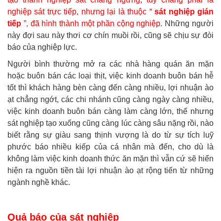
nghiệp sát trực tiếp, nhưng lại là thuộc “
sát nghiệp gián
tiếp
”, đã hình thành một phần cộng nghiệp.
Những người
này đợi sau này thơi cơ chín muồi rồi, cũng sẽ chịu sự đòi
báo của nghiệp lực.
Người bình thường mở ra các nhà hàng quán ăn mặn
hoặc buôn bán các loại thịt, việc kinh doanh buôn bán hễ
tốt thì khách hàng bèn càng đến càng nhiều, lợi nhuận ào
ạt chẳng ngớt, các chi nhánh cũng càng ngày càng nhiều,
việc kinh doanh buôn bán càng làm càng lớn, thế nhưng
sát nghiệp tạo xuống cũng càng lúc càng sâu nặng rồi, nào
biết rằng sự giàu sang thịnh vượng là do từ sự tích luỹ
phước báo nhiều kiếp của cá nhân mà đến, cho dù là
không làm việc kinh doanh thức ăn mặn thì vẫn cứ sẽ hiển
hiện ra nguồn tiền tài lợi nhuận ào ạt rộng tiến từ những
ngành nghề khác.
Quả báo của sát nghiệp