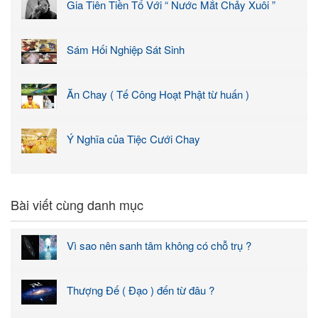
Gia Tiên Tiền Tổ Với “ Nước Mắt Chảy Xuôi ”
Sám Hối Nghiệp Sát Sinh
Ăn Chay ( Tế Công Hoạt Phật từ huấn )
Ý Nghĩa của Tiệc Cưới Chay
Bài viết cùng danh mục
Vì sao nên sanh tâm không có chỗ trụ ?
Thượng Đế ( Đạo ) đến từ đâu ?