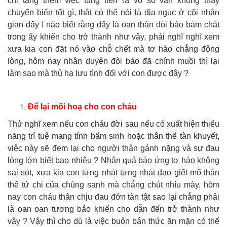
chỉ tăng thêm việc tung tiền ra vô số vẫn không thấy
chuyển biến tốt gì, thật có thể nói là địa ngục ở cõi nhân
gian đấy ! nào biết rằng đấy là oan thân đòi báo bám chặt
trong ấy khiến cho trở thành như vậy, phải nghĩ nghĩ xem
xưa kia con đặt nó vào chỗ chết mà tơ hào chẳng động
lòng, hôm nay nhân duyên đòi báo đã chính muồi thì lại
làm sao mà thủ hạ lưu tình đối với con được đây ?
Để lại mối hoạ cho con cháu
Thử nghĩ xem nếu con cháu đời sau nếu có xuất hiện thiểu
năng trí tuệ mang tính bẩm sinh hoặc thân thể tàn khuyết,
việc này sẽ đem lại cho người thân gánh nặng và sự đau
lòng lớn biết bao nhiêu ? Nhân quả báo ứng tơ hào không
sai sót, xưa kia con từng nhát từng nhát dao giết mổ thân
thể tứ chi của chúng sanh mà chẳng chút nhíu mày, hôm
nay con cháu thân chịu đau đớn tàn tật sao lại chẳng phải
là oan oan tương báo khiến cho dẫn đến trở thành như
vậy ? Vậy thì cho dù là việc buôn bán thức ăn mặn có thể