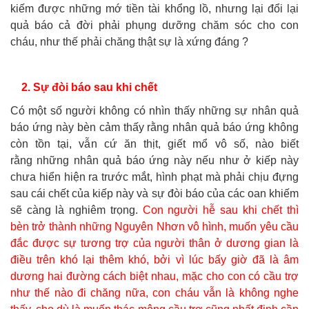
kiếm được những mớ tiền tài khổng lồ, nhưng lại đổi lại
quả báo cả đời phải phụng dưỡng chăm sóc cho con
cháu, như thế phải chăng thật sự là xứng đáng ?
2. Sự đòi báo sau khi chết
Có một số người không có nhìn thấy những sự nhân quả
báo ứng này bèn cảm thấy rằng nhân quả báo ứng không
còn tồn tại, vẫn cứ ăn thịt, giết mổ vô số, nào biết
rằng những nhân quả báo ứng này nếu như ở kiếp này
chưa hiển hiện ra trước mắt, hình phạt mà phải chịu đựng
sau cái chết của kiếp này và sự đòi báo của các oan khiếm
sẽ càng là nghiêm trọng.
Con người hễ sau khi chết thì
bèn trở thành những Nguyên Nhơn vô hình, muốn yêu cầu
đắc được sự tương trợ của người thân ở dương gian là
điều trên khó lại thêm khó, bởi vì lúc bấy giờ đã là âm
dương hai đường cách biệt nhau, mặc cho con có cầu trợ
như thế nào đi chăng nữa, con cháu vẫn là không nghe