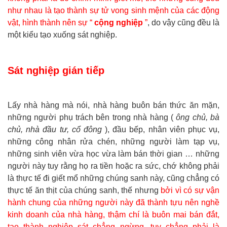
như nhau là tạo thành sự tử vong sinh mệnh của các động
vật, hình thành nên sự “
cộng nghiệp
”
, do vậy cũng đều là
một kiểu tạo xuống sát nghiệp.
Sát nghiệp gián tiếp
Lấy nhà hàng mà nói, nhà hàng buôn bán thức ăn mặn,
những người phụ trách bên trong nhà hàng (
ông chủ, bà
chủ, nhà đầu tư, cổ đông
), đầu bếp, nhân viên phục vụ,
những công nhân rửa chén, những người làm tạp vụ,
những sinh viên vừa học vừa làm bán thời gian … những
người này tuy rằng họ ra tiền hoặc ra sức, chớ không phải
là thực tế đi giết mổ những chúng sanh này, cũng chẳng có
thực tế ăn thịt của chúng sanh, thế nhưng
bởi vì có sự vận
hành chung của những người này đã thành tựu nên nghề
kinh doanh của nhà hàng, thậm chí là buôn mai bán đắt,
tạo thành nghiệp sát chẳng ngừng, tuy chẳng phải là