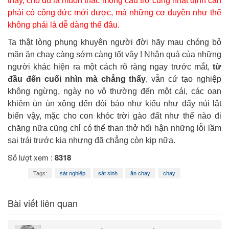
thấy, cho dù là muốn thác mộng cầu trợ cũng nhất định cần
phải có công đức mới được, mà những cơ duyên như thế
không phải là dễ dàng thế đâu.
Ta thật lòng phụng khuyên người đời hãy mau chóng bỏ
mặn ăn chay càng sớm càng tốt vậy ! Nhân quả của những
người khác hiện ra một cách rõ ràng ngay trước mắt,
từ
đầu đến cuối nhìn mà chẳng thấy
, vẫn cứ tạo nghiệp
không ngừng, ngày nọ vô thường đến một cái, các oan
khiêm ùn ùn xông đến đòi báo như kiểu như đẩy núi lật
biển vậy, mặc cho con khóc trời gào đất như thế nào đi
chăng nữa cũng chỉ có thể than thở hối hận những lỗi lầm
sai trái trước kia nhưng đã chẳng còn kịp nữa.
Số lượt xem :
8318
Tags:
sát nghiệp
sát sinh
ăn chay
chay
Bài viết liên quan