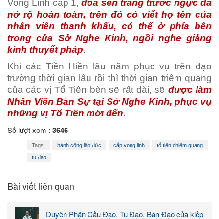
Vong Linh cấp 1,
đoá sen trắng trước ngực đã
nở rộ hoàn toàn, trên đó có viết họ tên của
nhân viên thanh khẩu, có thể ở phía bên
trong của Sở Nghe Kinh, ngồi nghe giảng
kinh thuyết pháp
.
Khi các Tiền Hiền lâu năm phục vụ trên đạo
trường thời gian lâu rồi thì thời gian triêm quang
của các vị Tổ Tiên bèn sẽ rất dài, sẽ
được làm
Nhân Viên Bàn Sự tại Sở Nghe Kinh, phục vụ
những vị Tổ Tiên mới đến
.
Số lượt xem :
3646
Tags:
hành công lập đức
cấp vong linh
tổ tiên chiêm quang
tu đạo
Bài viết liên quan
Duyên Phận Cầu Đạo, Tu Đạo, Bàn Đạo của kiếp