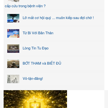
cấp cứu trong bệnh viện ?
Lỡ mất cơ hội quý ... muôn kiếp sau đợi chờ !
Từ Bi Với Bản Thân
Lòng Tin Tu Đạo
BỚT THAM và BIẾT ĐỦ
Vô-tận-đăng!