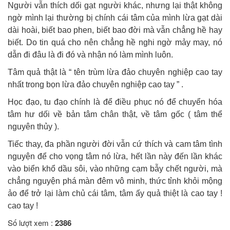
Người vẫn thích dối gạt người khác, nhưng lại thật không
ngờ mình lại thường bị chính cái tâm của mình lừa gạt dài
dài hoài, biết bao phen, biết bao đời mà vẫn chẳng hề hay
biết. Do tin quá cho nên chẳng hề nghi ngờ mảy may, nó
dẫn đi đâu là đi đó và nhận nó làm mình luôn.
Tâm quả thật là “ tên trùm lừa đảo chuyên nghiệp cao tay
nhất trong bọn lừa đảo chuyên nghiệp cao tay ” .
Học đạo, tu đạo chính là để điều phục nó để chuyển hóa
tâm hư dối về bản tâm chân thật, về tâm gốc ( tâm thể
nguyên thủy ).
Tiếc thay, đa phần người đời vẫn cứ thích và cam tâm tình
nguyện để cho vọng tâm nó lừa, hết lần này đến lần khác
vào biển khổ dầu sôi, vào những cạm bẫy chết người, mà
chẳng nguyện phá màn đêm vô minh, thức tỉnh khỏi mộng
ảo để trở lại làm chủ cái tâm, tâm ấy quả thiệt là cao tay !
cao tay !
Số lượt xem :
2386