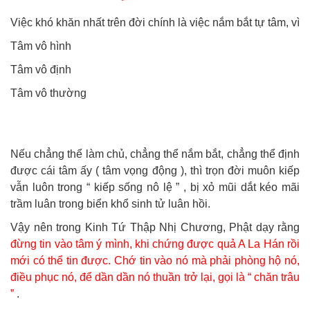
Việc khó khăn nhất trên đời chính là việc nắm bắt tự tâm, vì
Tâm vô hình
Tâm vô định
Tâm vô thường
Nếu chẳng thể làm chủ, chẳng thể nắm bắt, chẳng thể định
được cái tâm ấy ( tâm vọng động ), thì trọn đời muôn kiếp
vẫn luôn trong “ kiếp sống nô lệ ” , bị xỏ mũi dắt kéo mãi
trầm luân trong biển khổ sinh tử luân hồi.
Vậy nên trong Kinh Tứ Thập Nhị Chương, Phật dạy rằng
đừng tin vào tâm ý mình, khi chứng được quả A La Hán rồi
mới có thể tin được. Chớ tin vào nó mà phải phòng hộ nó,
điều phục nó, để dần dần nó thuần trở lại, gọi là “ chăn trâu
”
.