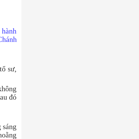
à hành
 Chánh
tổ sư,
không
sau đó
g sáng
hoằng