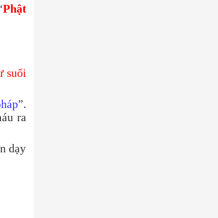
“
Phật
ư suối
pháp
”.
áu ra
èn dạy