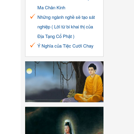
Ma Chân Kinh
Những ngành nghề sẽ tạo sát
nghiệp ( Lời từ bi khai thị của
Địa Tạng Cổ Phật )
Ý Nghĩa của Tiệc Cưới Chay