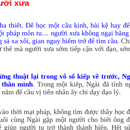
gười xưa
tha thiết. Để học một câu kinh, bài kệ hay đ
 ột pháp môn tu… người xưa không ngại băng
g sá xa xôi, gian nguy hiểm trở để tìm cầu
. Ch
hư thế mà người xưa sớm tiếp cận với đạo, sớ
ng thuật lại trong vô số kiếp về trước, Ng
 thân mình
. Trong một kiếp, Ngài đã tình 
 năm để cầu vị tiên nhân ấy chỉ dạy đạo lý.
 vào thời mạt pháp, không tìm được thầy học 
uối cùng Ngài gặp một người cho biết ông đ
 giúp người tu trở thành thánh hiền. Hết s