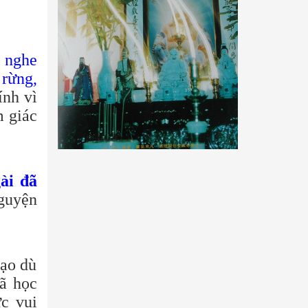
ể nghe
 rừng,
ính vì
m giác
ài đã
nguyện
đạo dù
ã học
ức vui