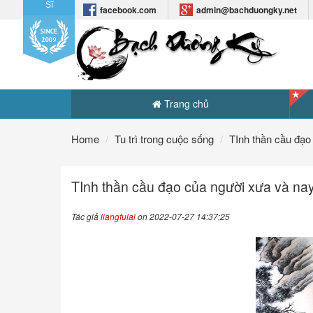
Sĩ
facebook.com
admin@bachduongky.net
Trang chủ
Home
Tu trì trong cuộc sống
TInh thần cầu đạo
TInh thần cầu đạo của người xưa và na
Tác giả
liangfulai
on 2022-07-27 14:37:25