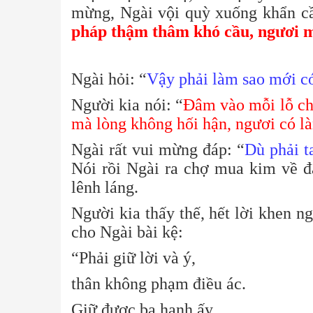
mừng, Ngài vội quỳ xuống khẩn cầ
pháp thậm thâm khó cầu, ngươi 
Ngài hỏi: “
Vậy phải làm sao mới có
Người kia nói: “
Đâm vào mỗi lỗ ch
mà lòng không hối hận, ngươi có 
Ngài rất vui mừng đáp: “
Dù phải t
Nói rồi Ngài ra chợ mua kim về 
lênh láng.
Người kia thấy thế, hết lời khen ng
cho Ngài bài kệ:
“Phải giữ lời và ý,
thân không phạm điều ác.
Giữ được ba hạnh ấy,