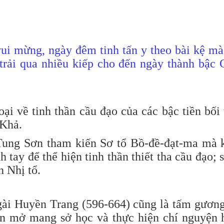
vui mừng, ngày đêm tinh tấn y theo bài kệ m
, trải qua nhiều kiếp cho đến ngày thành bậc
oại về tinh thần cầu đạo của các bậc tiền bối 
 Khả.
Tung Sơn tham kiến Sơ tổ Bồ-đề-đạt-ma mà 
h tay để thể hiện tinh thần thiết tha cầu đạo; 
h Nhị tổ.
ngài Huyền Trang (596-664) cũng là tấm gươn
ốn mở mang sở học và thực hiện chí nguyện 