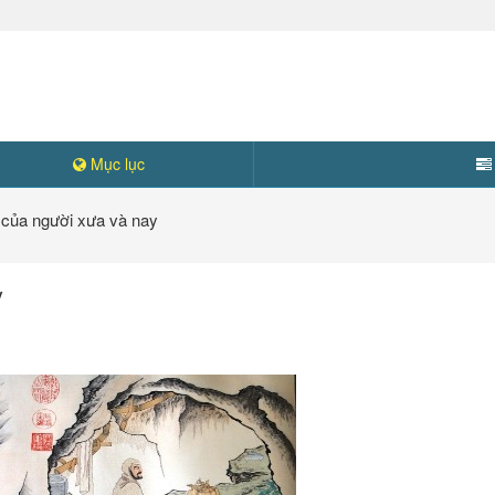
Mục lục
 của người xưa và nay
y