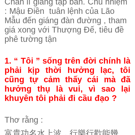
Chân lí giảng tập ban. Chủ nhiệm
: Mậu Điền tuân lệnh của Lão
Mẫu đến giáng đàn đường , tham
giá xong với Thượng Đế, tiêu đề
phê tường tận
1. “ Tôi ” sống trên đời chính là
phải kịp thời hưởng lạc, tôi
cũng tự cảm thấy cái mà đã
hưởng thụ là vui, vì sao lại
khuyên tôi phải đi cầu đạo ?
Thơ rằng :
富貴功名水上波，行樂行歡能幾