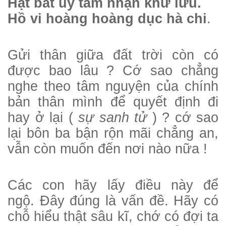
Hạt bất ủy tâm nhận khứ lưu.
Hồ vi hoàng hoàng dục hà chi
.
Gửi thân giữa đất trời còn có
được bao lâu ? Cớ sao chẳng
nghe theo tâm nguyện của chính
bản thân mình để quyết định đi
hay ở lại (
sự sanh tử
) ? cớ sao
lại bôn ba bận rộn mãi chẳng an,
vẫn còn muốn đến nơi nào nữa !
Các con hãy lấy điều này để
ngộ.
Đây đúng là vấn đề. Hãy có
chỗ hiểu thật sâu kĩ, chớ có đợi ta