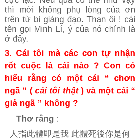
cực lạc. Nếu quả có thể như vậy
thì mới không phụ lòng của ơn
trên từ bi giáng đạo. Than ôi ! cái
tên gọi Minh Lí, ý của nó chính là
ở đấy.
3. Cái tôi mà các con tự nhận
rốt cuộc là cái nào ? Con có
hiểu rằng có một cái “ chơn
ngã ” (
cái tôi thật
) và một cái “
giả ngã ” không ?
Thơ rằng
:
人指此體即是我
此體死後你是何