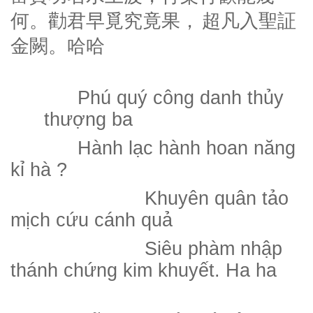
何。勸君早覓究竟果，
超凡入聖証
金闕。哈哈
Phú quý công danh thủy
thượng ba
Hành lạc hành hoan năng
kỉ hà ?
Khuyên quân tảo
mịch cứu cánh quả
Siêu phàm nhập
thánh chứng kim khuyết. Ha ha