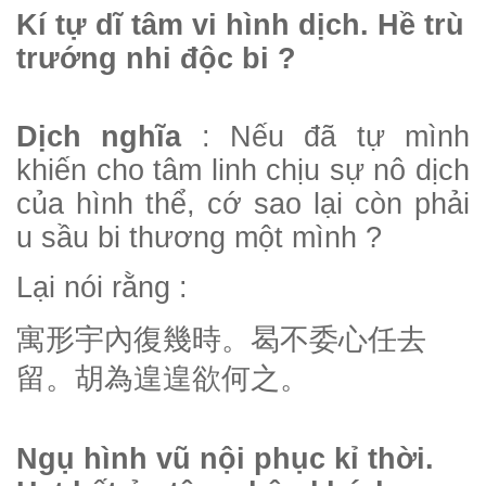
Kí tự dĩ tâm vi hình dịch. Hề trù
trướng nhi độc bi ?
Dịch nghĩa
: Nếu đã tự mình
khiến cho tâm linh chịu sự nô dịch
của hình thể, cớ sao lại còn phải
u sầu bi thương một mình ?
Lại nói rằng :
寓形宇內復幾時。曷不委心任去
留。胡為遑遑欲何之。
Ngụ hình vũ nội phục kỉ thời.