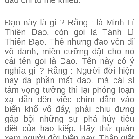
đạo chỉ tỏ mê khiếu.
Đạo này là gì ? Rằng : là Minh Lí
Thiên Đạo, còn gọi là Tánh Lí
Thiên Đạo. Thế nhưng đạo vốn dĩ
vô danh, miễn cưỡng đặt cho nó
cái tên gọi là Đạo. Tên này có ý
nghĩa gì ? Rằng : Người đời hiện
nay đa phần mất đạo, mà cái si
tâm vọng tưởng thì lại phóng loạn
xạ dẫn đến việc chìm đắm vào
biển khổ vô đáy, phải chịu đựng
gấp bội những sự phá hủy tiêu
diệt của hạo kiếp. Hãy thử quán
xem người đời hiện nay, Thần giết