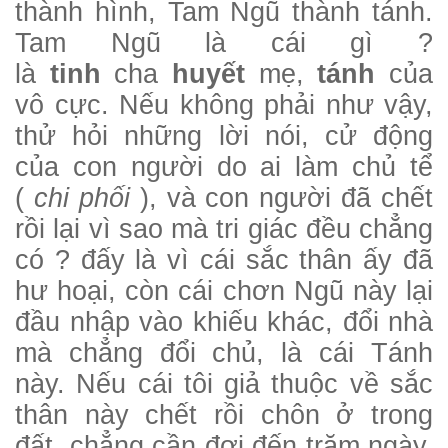
thành hình, Tam Ngũ thành tánh.
Tam Ngũ là cái gì ?
là
tinh
cha
huyết
mẹ,
tánh
của
vô cực. Nếu không phải như vậy,
thử hỏi những lời nói, cử động
của con người do ai làm chủ tể
(
chi phối
), và con người đã chết
rồi lại vì sao mà tri giác đều chẳng
có ? đấy là vì cái sắc thân ấy đã
hư hoại, còn cái chơn Ngũ này lại
đầu nhập vào khiếu khác, đổi nhà
mà chẳng đổi chủ, là cái Tánh
này. Nếu cái tôi giả thuộc về sắc
thân này chết rồi chôn ở trong
đất, chẳng cần đợi đến trăm ngày,