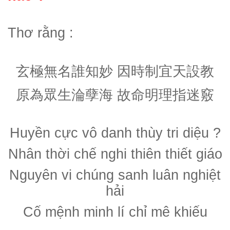
Thơ rằng :
玄極無名誰知妙
因時制宜天設教
原為眾生淪孽海
故命明理指迷竅
Huyền cực vô danh thùy tri diệu ?
Nhân thời chế nghi thiên thiết giáo
Nguyên vi chúng sanh luân nghiệt
hải
Cố mệnh minh lí chỉ mê khiếu