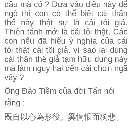
đâu mà có ? Dựa vào điều này để
ngộ thì con có thể biết cái thân
thể này thật sự là cái tôi giả.
Thiên tánh mới là cái tôi thật. Các
con nếu đã hiểu ý nghĩa của cái
tôi thật cái tôi giả, vì sao lại dùng
cái thân thể giả tạm hữu dụng này
mà làm nguy hại đến cái chơn ngã
vậy ?
Ông Đào Tiềm của đời Tấn nói
rằng :
既自以心為形役。奚惆悵而獨悲。