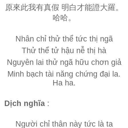
原來此我有真假
明白才能證大羅
。
哈哈。
Nhân chỉ thử thể tức thị ngã
Thử thể tử hậu nễ thị hà
Nguyên lai thử ngã hữu chơn giả
Minh bạch tài năng chứng đại la.
Ha ha.
Dịch nghĩa
:
Người chỉ thân này tức là ta