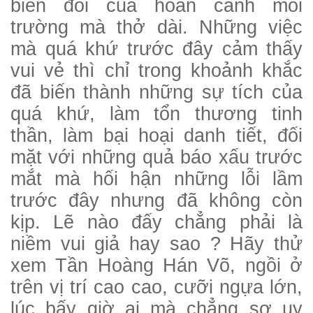
biến đổi của hoàn cảnh môi
trường mà thở dài. Những việc
mà quá khứ trước đây cảm thấy
vui vẻ thì chỉ trong khoảnh khắc
đã biến thành những sự tích của
quá khứ, làm tổn thương tinh
thần, làm bại hoại danh tiết, đối
mặt với những quả báo xấu trước
mắt mà hối hận những lỗi lầm
trước đây nhưng đã không còn
kịp. Lẽ nào đấy chẳng phải là
niềm vui giả hay sao ? Hãy thử
xem Tần Hoàng Hán Võ, ngồi ở
trên vị trí cao cao, cưỡi ngựa lớn,
lúc bấy giờ ai mà chẳng sợ uy