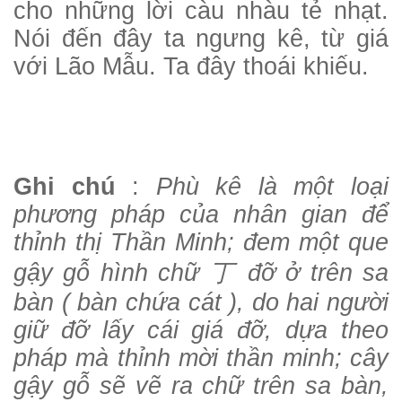
cho những lời càu nhàu tẻ nhạt.
Nói đến đây ta ngưng kê, từ giá
với Lão Mẫu. Ta đây thoái khiếu.
Ghi chú
:
Phù kê là một loại
phương pháp của nhân gian để
thỉnh thị Thần Minh; đem một que
gậy gỗ hình chữ
丁
đỡ ở trên sa
bàn ( bàn chứa cát ), do hai người
giữ đỡ lấy cái giá đỡ, dựa theo
pháp mà thỉnh mời thần minh; cây
gậy gỗ sẽ vẽ ra chữ trên sa bàn,