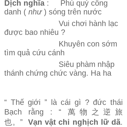
Dịch nghĩa
: Phú quý công
danh (
như
) sóng trên nước
Vui chơi hành lạc
được bao nhiêu ?
Khuyên con sớm
tìm quả cứu cánh
Siêu phàm nhập
thánh chứng chức vàng. Ha ha
“ Thế giới ” là cái gì ? đức thái
Bạch rằng : “
萬物之逆旅
也。
”
Vạn vật chi nghịch lữ dã
.