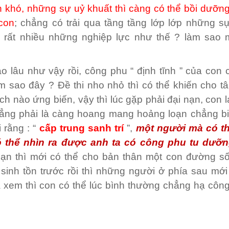
 khó, những sự uỷ khuất thì càng có thể bồi dưỡng
con
; chẳng có trải qua tầng tầng lớp lớp những s
i rất nhiều những nghiệp lực như thế ? làm sao 
o lâu như vậy rồi, công phu “ định tĩnh ” của con 
m sao đây ? Đề thi nho nhỏ thì có thể khiến cho t
h nào ứng biến, vậy thì lúc gặp phải đại nạn, con l
hẳng phải là càng hoang mang hoảng loạn chẳng bi
 rằng : “
cấp trung sanh trí
”,
một người mà có t
 có thể nhìn ra được anh ta có công phu tu dưỡ
ạn thì mới có thể cho bản thân một con đường s
 sinh tồn trước rồi thì những người ở phía sau mới
à xem thì con có thể lúc bình thường chẳng hạ công