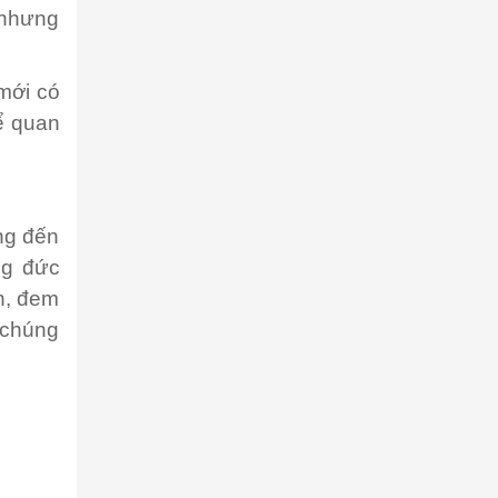
 nhưng
mới có
ể quan
ng đến
ng đức
nh, đem
 chúng