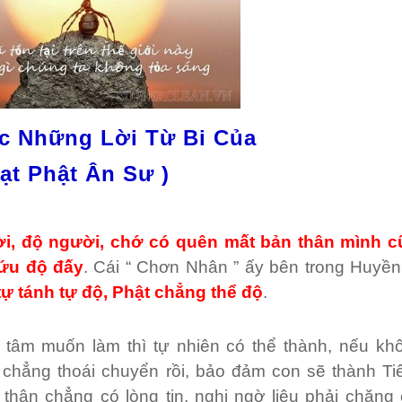
ục Những Lời Từ Bi Của
ạt Phật Ân Sư )
ời, độ người, chớ có quên mất bản thân mình c
cứu độ đấy
. Cái “ Chơn Nhân ” ấy bên trong Huyề
tự tánh tự độ, Phật chẳng thể độ
.
 tâm muốn làm thì tự nhiên có thể thành, nếu khô
 chẳng thoái chuyển rồi, bảo đảm con sẽ thành Ti
thân chẳng có lòng tin, nghi ngờ liệu phải chăng 