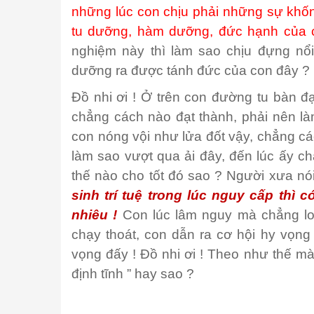
những lúc con chịu phải những sự khốn
tu dưỡng, hàm dưỡng, đức hạnh của 
nghiệm này thì làm sao chịu đựng nổ
dưỡng ra được tánh đức của con đây ?
Đồ nhi ơi ! Ở trên con đường tu bàn đạ
chẳng cách nào đạt thành, phải nên là
con nóng vội như lửa đốt vậy, chẳng các
làm sao vượt qua ải đây, đến lúc ấy c
thế nào cho tốt đó sao ? Người xưa nói
sinh trí tuệ trong lúc nguy cấp thì
nhiêu !
Con lúc lâm nguy mà chẳng lo
chạy thoát, con dẫn ra cơ hội hy vọng
vọng đấy ! Đồ nhi ơi ! Theo như thế m
định tĩnh ” hay sao ?