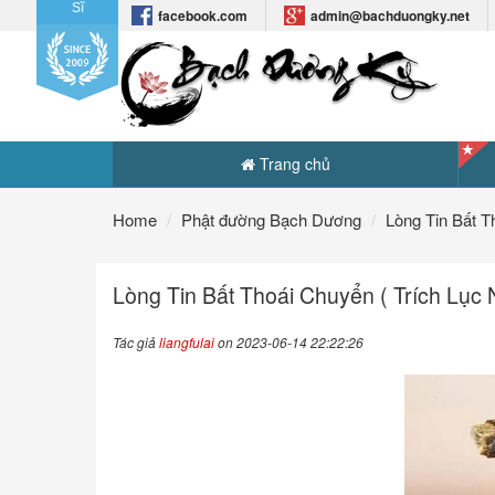
Sĩ
facebook.com
admin@bachduongky.net
Trang chủ
Home
Phật đường Bạch Dương
Lòng Tin Bất T
Lòng Tin Bất Thoái Chuyển ( Trích Lục 
Tác giả
liangfulai
on 2023-06-14 22:22:26