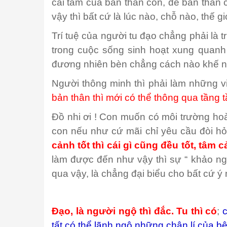
cái tâm của bản thân con, để bản thân c
vậy thì bất cứ là lúc nào, chỗ nào, thế g
Trí tuệ của người tu đạo chẳng phải là t
trong cuộc sống sinh hoạt xung quanh 
đương nhiên bèn chẳng cách nào khế n
Người thông minh thì phải làm những v
bản thân thì mới có thể thông qua tầng
Đồ nhi ơi ! Con muốn có môi trường hoàn
con nếu như cứ mãi chỉ yêu cầu đòi hỏi
cảnh tốt thì cái gì cũng đều tốt, tâm c
làm được đến như vậy thì sự “ khảo ng
qua vậy, là chẳng đại biểu cho bất cứ ý 
Đạo, là người ngộ thì đắc. Tu thì có
;
c
tất có thể lãnh ngộ những chân lí của bê