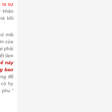
 ra sự
ự khảo
mà bồi
cứ mãi
âm của
ại phải
ết làm
hể nảy
ng bao
ống để
 có hy
 phu “