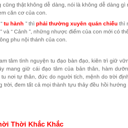
ng cũng thật không dễ dàng, nói là không dễ dàng gì
 xem căn cơ của con.
 “
tu hành
” thì
phải thường xuyên quán chiếu
thì 
 ” và “ Cảnh ”, những nhược điểm của con mới có th
 công phu nội thánh của con.
am tâm tình nguyện tu đạo bàn đạo, kiên trì giữ vữ
ãy mang giữ cái đạo tâm của bản thân, hàm dưỡ
tu nơi tự thân, đức do người tích, mệnh do trời đị
g trời, đem tất cả mọi thành tựu thảy đều hồi hướng
hời Thời Khắc Khắc