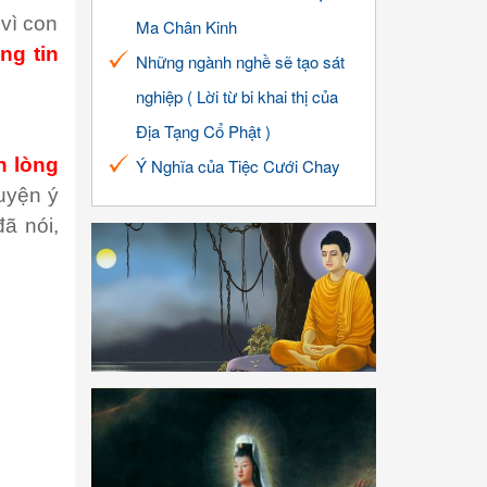
vì con
Ma Chân Kinh
ng tin
Những ngành nghề sẽ tạo sát
nghiệp ( Lời từ bi khai thị của
Địa Tạng Cổ Phật )
h lòng
Ý Nghĩa của Tiệc Cưới Chay
uyện ý
ã nói,