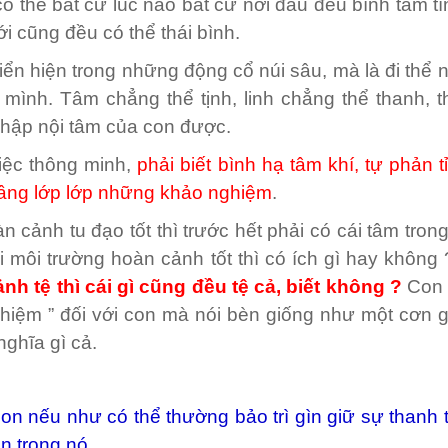
ó thể bất cứ lúc nào bất cứ nơi đâu đều bình tâm tĩ
iới cũng đều có thể thái bình.
riển hiện trong những động cổ núi sâu, mà là đi thể
mình. Tâm chẳng thể tịnh, linh chẳng thể thanh, t
hập nội tâm của con được.
iệc thông minh,
phải biết bình hạ tâm khí, tự phản t
 tầng lớp lớp những khảo nghiệm
.
 cảnh tu đạo tốt thì trước hết phải có cái tâm tron
 môi trường hoàn cảnh tốt thì có ích gì hay không
ảnh tệ thì cái gì cũng đều tệ cả, biết không ?
Con 
hiệm ” đối với con mà nói bèn giống như một cơn gi
nghĩa gì cả.
on nếu như có thể thường bảo trì gìn giữ sự thanh t
n trong nó.