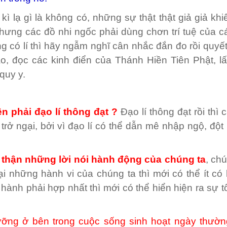
ì lạ gì là không có, những sự thật thật giả giả kh
nhưng các đồ nhi ngốc phải dùng chơn trí tuệ của c
ẳng có lí thì hãy ngẫm nghĩ cân nhắc đắn đo rồi quyết
ào, đọc các kinh điển của Thánh Hiền Tiên Phật, lấ
quy y.
ên phải đạo lí thông đạt ?
Đạo lí thông đạt rồi thì 
ở ngại, bởi vì đạo lí có thể dẫn mê nhập ngộ, đột 
 thận những lời nói hành động của chúng ta
, ch
i những hành vi của chúng ta thì mới có thể ít có l
 hành phải hợp nhất thì mới có thể hiển hiện ra sự 
ưỡng ở bên trong cuộc sống sinh hoạt ngày thườn