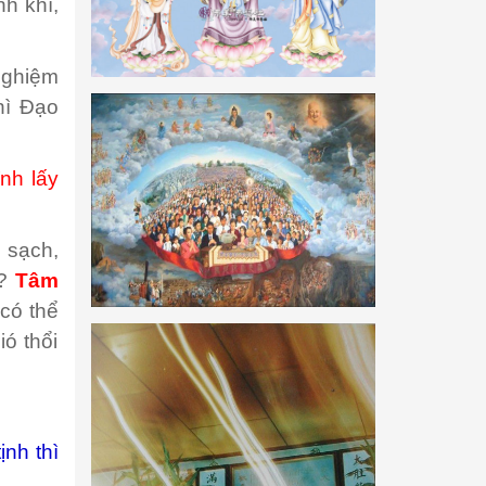
nh khí,
 nghiệm
hì Đạo
ỉnh lấy
g sạch,
 ?
Tâm
có thể
ó thổi
ịnh thì