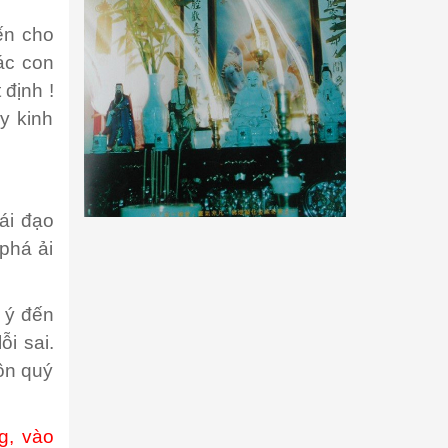
iến cho
ác con
 định !
y kinh
cái đạo
phá ải
ú ý đến
ỗi sai.
tôn quý
g, vào