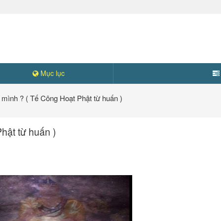
Mục lục
g mình ? ( Tế Công Hoạt Phật từ huấn )
hật từ huấn )