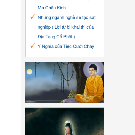
Ma Chân Kinh
Những ngành nghề sẽ tạo sát
nghiệp ( Lời từ bi khai thị của
Địa Tạng Cổ Phật )
Ý Nghĩa của Tiệc Cưới Chay