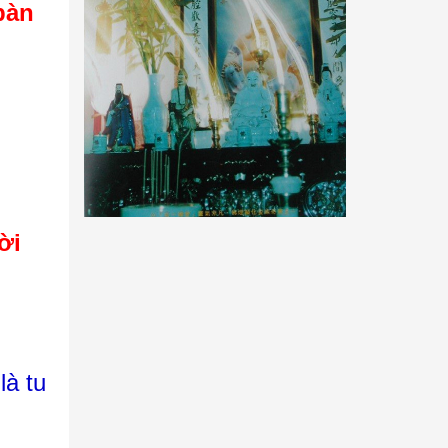
bàn
ời
là tu