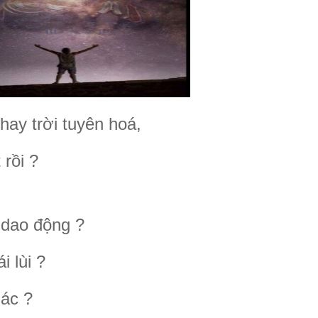
ay trời tuyên hoá,
rồi ?
 dao động ?
i lùi ?
hác ?