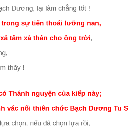
ạch Dương, lại làm chẳng tốt !
ò trong sự tiến thoái lưỡng nan,
 xả tâm xả thân cho ông trời
,
ng,
m thấy !
i có Thánh nguyện của kiếp này;
ánh vác nổi thiên chức Bạch Dương Tu S
ựa chọn, nếu đã chọn lựa rồi,