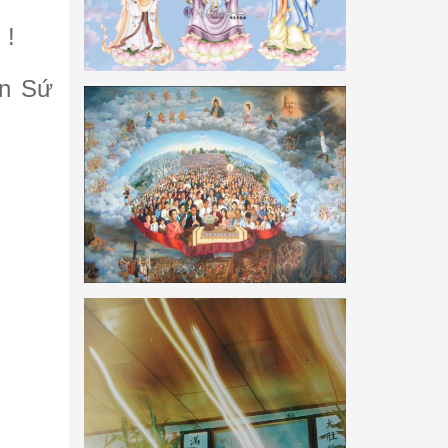
 !
ên Sứ