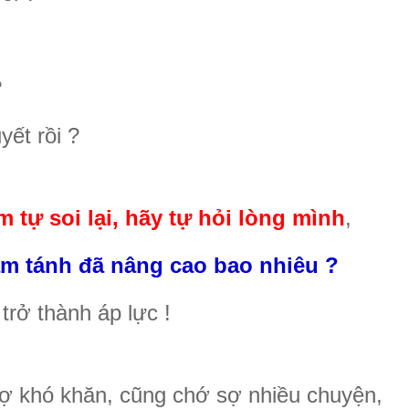
?
ết rồi ?
 tự soi lại, hãy tự hỏi lòng mình
,
tâm tánh đã nâng cao bao nhiêu ?
trở thành áp lực !
ợ khó khăn, cũng chớ sợ nhiều chuyện,