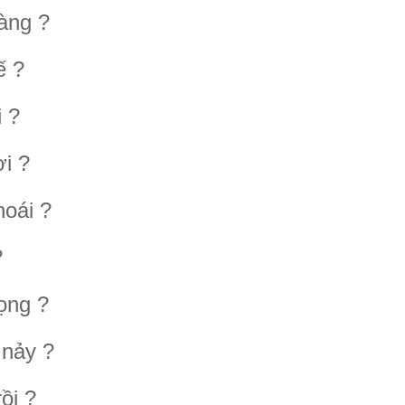
àng ?
ế ?
i ?
i ?
hoái ?
?
ọng ?
 nảy ?
ồi ?