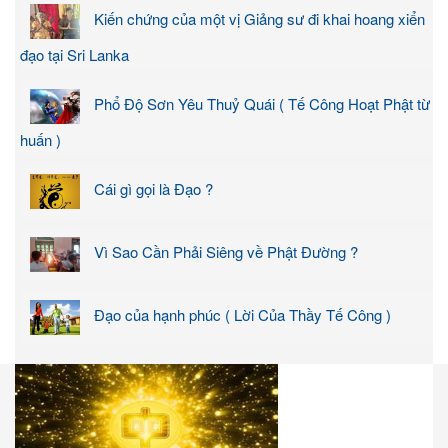
Kiến chứng của một vị Giảng sư đi khai hoang xiển
đạo tại Sri Lanka
Phổ Độ Sơn Yêu Thuỷ Quái ( Tế Công Hoạt Phật từ
huấn )
Cái gì gọi là Đạo ?
Vì Sao Cần Phải Siêng về Phật Đường ?
Đạo của hạnh phúc ( Lời Của Thầy Tế Công )