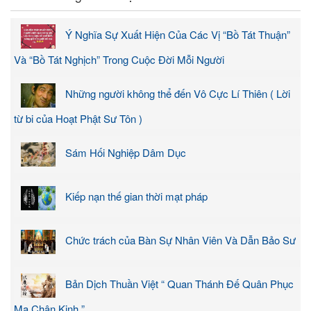
Ý Nghĩa Sự Xuất Hiện Của Các Vị “Bồ Tát Thuận”
Và “Bồ Tát Nghịch” Trong Cuộc Đời Mỗi Người
Những người không thể đến Vô Cực Lí Thiên ( Lời
từ bi của Hoạt Phật Sư Tôn )
Sám Hối Nghiệp Dâm Dục
Kiếp nạn thế gian thời mạt pháp
Chức trách của Bàn Sự Nhân Viên Và Dẫn Bảo Sư
Bản Dịch Thuần Việt “ Quan Thánh Đế Quân Phục
Ma Chân Kinh ”