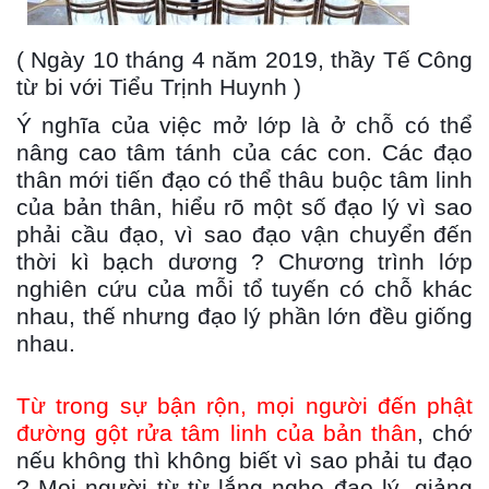
( Ngày 10 tháng 4 năm 2019, thầy Tế Công
từ bi với Tiểu Trịnh Huynh )
Ý nghĩa của việc mở lớp là ở chỗ có thể
nâng cao tâm tánh của các con. Các đạo
thân mới tiến đạo có thể thâu buộc tâm linh
của bản thân, hiểu rõ một số đạo lý vì sao
phải cầu đạo, vì sao đạo vận chuyển
đến
thời kì bạch dương ? Chương trình lớp
nghiên cứu của mỗi tổ tuyến có chỗ khác
nhau, thế nhưng đạo lý phần lớn đều giống
nhau.
Từ trong sự bận rộn, mọi người đến phật
đường gột rửa tâm linh của bản thân
, chớ
nếu không thì không biết vì sao phải tu đạo
? Mọi người từ từ lắng nghe đạo lý, giảng