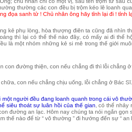
g; chủ nhân chỉ có một vị, sáu tên trộm từ sáu cử
thường thường các con đều bị trộm kéo lê loanh qua
đọa sanh tử ! Chủ nhân ông hãy tỉnh lại đi ! tỉnh lại
ng kẻ phụ lòng, hòa thượng điên ta cũng đã nhìn thấ
áng thì lại có thể thế nào đây, có mấy ai đi thể h
đều là một nhóm những kẻ si mê trong thế giới mu
n con đường thiện, con nếu chẳng đi thì lỗi chẳng 
 chữa, con nếu chẳng chịu uống, lỗi chẳng ở Bác Sĩ
 một người đều đang loanh quanh trong cái vô thườ
ể siêu thoát sự luân hồi của thế gian
, có thể nhảy 
con đường an lạc. Hôm nay chúng ta nói ngắn gọn 
 làm thế nào để từ “ vô thường ” đi hướng đến sự “ an l