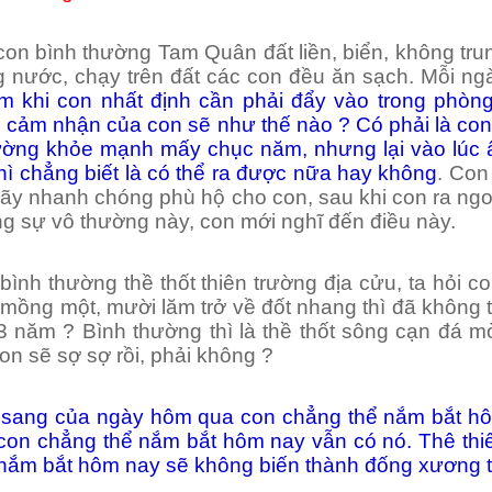
con bình thường Tam Quân đất liền, biển, không tru
ong nước, chạy trên đất các con đều ăn sạch. Mỗi n
m khi con nhất định cần phải đẩy vào trong phòn
y, cảm nhận của con sẽ như thế nào ? Có phải là con
ường khỏe mạnh mấy chục năm, nhưng lại vào lúc 
hì chẳng biết là có thể ra được nữa hay không
. Con
i hãy nhanh chóng phù hộ cho con, sau khi con ra ng
ng sự vô thường này, con mới nghĩ đến điều này.
bình thường thề thốt thiên trường địa cửu, ta hỏi c
 mồng một, mười lăm trở về đốt nhang thì đã không t
3 năm ? Bình thường thì là thề thốt sông cạn đá mò
on sẽ sợ sợ rồi, phải không ?
 sang của ngày hôm qua con chẳng thể nắm bắt h
con chẳng thể nắm bắt hôm nay vẫn có nó. Thê thi
nắm bắt hôm nay sẽ không biến thành đống xương 