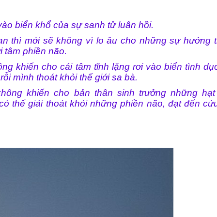
ào biển khổ của sự sanh tử luân hồi.
n thì mới sẽ không vì lo âu cho những sự hưởng t
i tâm phiền não.
ng khiến cho cái tâm tĩnh lặng rơi vào biển tình dụ
i mình thoát khỏi thế giới sa bà.
hông khiến cho bản thân sinh trưởng những hạt
ó thể giải thoát khỏi những phiền não, đạt đến cứ