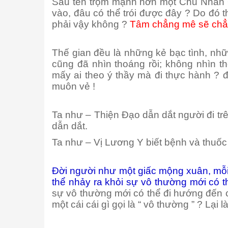
Sáu tên trộm mạnh hơn một Chủ Nhân Ôn
vào, đâu có thể trói được đây ? Do đó 
phải vậy không ?
Tâm chẳng mê sẽ chẳng 
Thế gian đều là những kẻ bạc tình, nhữ
cũng đã nhìn thoáng rồi; không nhìn tho
mấy ai theo ý thầy mà đi thực hành ? 
muôn vẻ !
Ta như – Thiện Đạo dẫn dắt người đi trê
dẫn dắt.
Ta như – Vị Lương Y biết bệnh và thuốc
Đời người như một giấc mộng xuân, mỗi
thể nhảy ra khỏi sự vô thường mới có th
sự vô thường mới có thể đi hướng đến 
một cái cái gì gọi là “ vô thường ” ? Lại