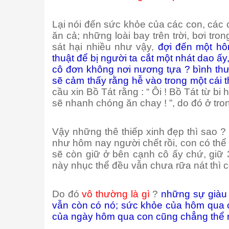
Lại nói đến sức khỏe của các con, các 
ăn cả; những loài bay trên trời, bơi tr
sát hại nhiều như vậy,
đợi đến một hô
thuật để bị người ta cắt một nhát dao ấ
cô đơn không nơi nương tựa ? bình th
sẽ cảm thấy rằng hễ vào trong một cái t
cầu xin Bồ Tát rằng : “ Ôi ! Bồ Tát từ b
sẽ nhanh chóng ăn chay ! ”, do đó ở tro
Vậy những thê thiếp xinh đẹp thì sao ? 
như hôm nay người chết rồi, con có thể
sẽ còn giữ ở bên cạnh cô ấy chứ, giữ 
này nhục thể đều vẫn chưa rữa nát thì c
Do đó
vô thường là gì
?
những sự giàu
vẫn còn có nó; sức khỏe của hôm qua 
của ngày hôm qua con cũng chẳng thể 