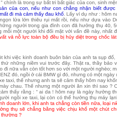
 ” chính là trong sự bất tri bất giác của con, sinh m
 sản của con, nếu như con chẳng nhận biết được
 mất đi mà cảm thấy đau khổ
. Lấy ví dụ như : hôm 
ngọn lửa lớn thiêu rụi mất rồi, nếu như dựa vào D
những người trong gia đình con đã hưởng thụ 40, 
ng mỗi một người khi đối mặt với vấn đề này, nhất đ
 vất vả nỗ lực toàn bộ đều bị hủy diệt trong chốc lát
t khi việc kinh doanh buôn bán của anh ta sụp đổ, 
thứ những niềm vui trước đây. Thật ra, thầy bảo v
o đi nữa vẫn còn tốt hơn so với một người nghèo; m
 BENZ đó, ngồi ở cái BMW gì đó, nhưng có một ngày
 xe taxi, thế nhưng anh ta sẽ cảm thấy hôm nay khố
 mày chau. Thế nhưng một người ăn xin thì sao ? C
 cảm thấy rằng : “ ai da ! hôm nay là ngày hưởng t
gười ngồi xe taxi, lại còn có thể hưởng thụ máy lạn
nh doanh lớn, khi anh ta chẳng còn tiền nữa, loại n
ởng thụ sẽ chẳng bằng việc chịu khổ một chút ch
ô thường ?