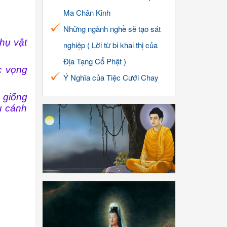
Ma Chân Kinh
Những ngành nghề sẽ tạo sát
hụ vật
nghiệp ( Lời từ bi khai thị của
Địa Tạng Cổ Phật )
c vọng
Ý Nghĩa của Tiệc Cưới Chay
 giống
u cánh