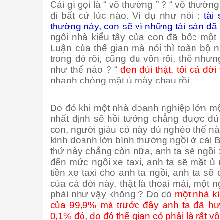
Cái gì gọi là “ vô thường ” ? “ vô thường
đi bất cứ lúc nào. Ví dụ như nói :
tài
thường này, con sẽ vì những tài sản đã
ngôi nhà kiểu tây của con đã bốc một 
Luận của thế gian mà nói thì toàn bộ 
trong đó rồi, cũng đủ vốn rồi, thế như
như thế nào ? “
đen đủi thật, tôi cả đời
nhanh chóng mặt ủ mày chau rồi.
Do đó khi một nhà doanh nghiệp lớn mộ
nhất định sẽ hồi tưởng chẳng được đủ 
con, người giàu có này dù nghèo thế nà
kinh doanh lớn bình thường ngồi ở cái
thứ này chẳng còn nữa, anh ta sẽ ngồi
đến mức ngồi xe taxi, anh ta sẽ mặt ủ
tiền xe taxi cho anh ta ngồi, anh ta sẽ
của cả đời này, thật là thoải mái, một n
phải như vậy không ? Do đó
một nhà ki
của 99,9% mà trước đây anh ta đã hư
0,1% đó, do đó thế gian có phải là rất v