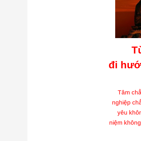
T
đi hướ
Tâm chẳ
nghiệp chẳ
yêu khô
niệm không