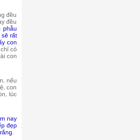
ng đều
gày đều
g phẫu
 sẽ rất
ấy con
 chỉ có
oài con
on, nếu
ệ, con
n, lúc
ôm nay
ếp đẹp
trắng
.