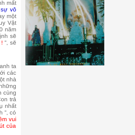
ệnh mất
 sự vô
nay một
uy Vật
50 năm
ịnh sẽ
 !
”, sẽ
anh ta
ới các
ột nhà
 những
n cùng
on trả
hụ nhất
h ”, có
iềm vui
út của