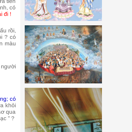
a tiến
nh, có
 đi !
u rồi,
ội ? có
ôn màu
ở người
.
ng; có
ra khỏi
sơ qua
ạc ” ?