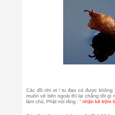
Các đồ nhi ơi ! tu đạo có được không 
muôn vẻ bên ngoài thì lại chẳng tốt gì
làm chủ, Phật nói rằng : “
nhận kẻ trộm 