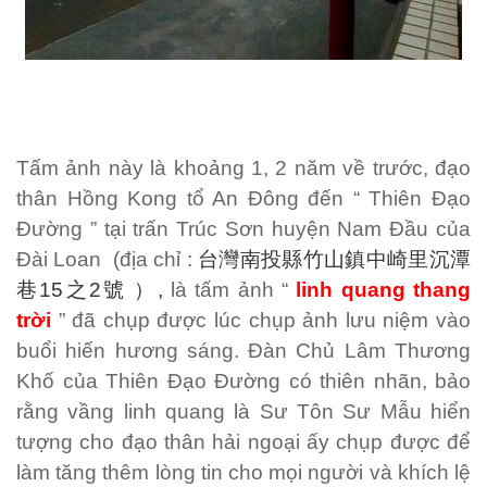
Tấm ảnh này là khoảng 1, 2 năm về trước, đạo
thân Hồng Kong tổ An Đông đến “ Thiên Đạo
Đường ” tại trấn Trúc Sơn huyện Nam Đầu của
Đài Loan (địa chỉ :
台灣南投縣竹山鎮中崎里沉潭
巷
15
之
2
號
）
,
là tấm ảnh “
linh quang thang
trời
” đã chụp được lúc chụp ảnh lưu niệm vào
buổi hiến hương sáng. Đàn Chủ Lâm Thương
Khố của Thiên Đạo Đường có thiên nhãn, bảo
rằng vầng linh quang là Sư Tôn Sư Mẫu hiển
tượng cho đạo thân hải ngoại ấy chụp được để
làm tăng thêm lòng tin cho mọi người và khích lệ