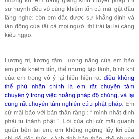
nhưng khi em đang giảng kinh thuyết pháp thì
sư huynh đều vô cùng khiêm tốn cứ mãi gật đầu
lắng nghe; còn em đắc được sự khẳng định và
tán đồng của tất cả mọi người thì trái lại lại càng
kiêu ngạo.
Lương tri, lương tâm, lương năng của em bảo
em phải khiêm tốn, thế nhưng tập tánh, bỉnh khí
của em trong vô ý lại hiển hiện ra;
điều không
thể phủ nhận chính là em rất chuyên tâm
chuyên ý trong việc hoằng pháp độ chúng, vả lại
cũng rất chuyên tâm nghiên cứu phật pháp.
Em
cứ mãi bảo với bản thân rằng : “ mình nhất định
phải tu thành phật ”. Lời của chị cứ mãi quanh
quẩn bên tai em; em không ngừng lấy lời của
chị để đốc thúc, cảnh tỉnh bản thân, thế nhưng