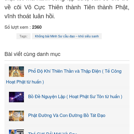
về cõi Vô Cực Thiên thành Tiên thành Phật,
vĩnh thoát luân hồi.
Số lượt xem :
2360
Tags:
Không bái Minh Sư cầu đạo – khó siêu sanh
Bài viết cùng danh mục
Phổ Độ Khí Thiên Thần và Thập Điện ( Tế Công
Hoạt Phật từ huấn )
Bồ Đề Nguyện Lập ( Hoạt Phật Sư Tôn từ huấn )
Phật Đường Và Con Đường Bồ Tát Đạo
Thế Giới Đổi Mới Về Sau