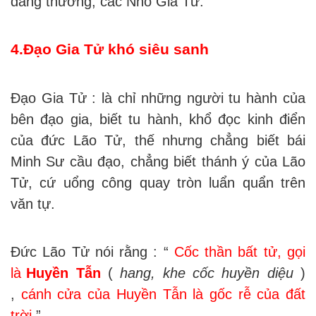
đáng thương, các Nho Gia Tử.
4.Đạo Gia Tử khó siêu sanh
Đạo Gia Tử : là chỉ những người tu hành của
bên đạo gia, biết tu hành, khổ đọc kinh điển
của đức Lão Tử, thế nhưng chẳng biết bái
Minh Sư cầu đạo, chẳng biết thánh ý của Lão
Tử, cứ uổng công quay tròn luẩn quẩn trên
văn tự.
Đức Lão Tử nói rằng : “
Cốc thần bất tử, gọi
là
Huyền Tẫn
(
hang, khe cốc huyền diệu
)
,
cánh cửa của Huyền Tẫn là gốc rễ của đất
trời
”.