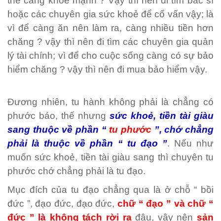
thể càng khoẻ mạnh ? Vậy thì nên đi tìm bác sĩ
hoặc các chuyên gia sức khoẻ để cố vấn vậy; là
vì để càng ăn nên làm ra, càng nhiều tiền hơn
chăng ? vậy thì nên đi tìm các chuyên gia quản
lý tài chính; vì để cho cuộc sống càng có sự bảo
hiểm chăng ? vậy thì nên đi mua bảo hiểm vậy.
Đương nhiên, tu hành không phải là chẳng có
phước báo, thế nhưng
sức khoẻ, tiền tài giàu
sang thuộc về phần “
tu phước
”, chớ chẳng
phải là thuộc về phần “ tu đạo ”
. Nếu như
muốn sức khoẻ, tiền tài giàu sang thì chuyên tu
phước chớ chẳng phải là tu đạo.
Mục đích của tu đạo chẳng qua là ở chỗ “ bồi
đức ”, đạo đức, đạo đức,
chữ “ đạo ” và chữ “
đức ” là không tách rời ra
đâu, vậy nên
sản