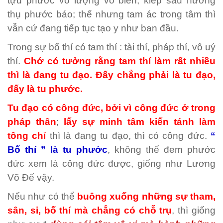
tựu phước vô lượng vô biên, kiếp sau hưởng
thụ phước báo; thế nhưng tam ác trong tâm thì
vẫn cứ đang tiếp tục tạo y như ban đầu.
Trong sự bố thí có tam thí : tài thí, pháp thí, vô uý
thí.
Chớ có tưởng rằng tam thí làm rất nhiều
thì là đang tu đạo. Đấy chẳng phải là tu đạo,
đấy là tu phước.
Tu đạo có công đức, bởi vì công đức ở trong
pháp thân
;
lấy sự minh tâm kiến tánh làm
tông chỉ
thì là đang tu đạo, thì có công đức.
“
Bố thí ” là tu phước
, không thể đem phước
đức xem là công đức được, giống như Lương
Võ Đế vậy.
Nếu như có thể
buông xuống những sự tham,
sân, si, bố thí mà chẳng có chỗ trụ
, thì giống