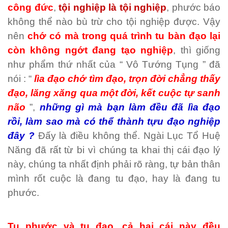
công đức
,
tội nghiệp là tội nghiệp
, phước báo
không thể nào bù trừ cho tội nghiệp được. Vậy
nên
chớ có mà trong quá trình tu bàn đạo lại
còn không ngớt đang tạo nghiệp
, thì giống
như phẩm thứ nhất của “ Vô Tướng Tụng ” đã
nói : “
lìa đạo chớ tìm đạo, trọn đời chẳng thấy
đạo, lăng xăng qua một đời, kết cuộc tự sanh
não
”,
những gì mà bạn làm đều đã lìa đạo
rồi, làm sao mà có thể thành tựu đạo nghiệp
đây ?
Đấy là điều không thể. Ngài Lục Tổ Huệ
Năng đã rất từ bi vì chúng ta khai thị cái đạo lý
này, chúng ta nhất định phải rõ ràng, tự bản thân
mình rốt cuộc là đang tu đạo, hay là đang tu
phước.
Tu phước và tu đạo, cả hai cái này đều