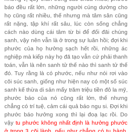
báo đều rất lớn, những người cúng dường cho
họ cũng rất nhiều, thế nhưng mà tâm sân cũng
rất nặng, tập khí rất sâu, lúc còn sống chẳng
cách nào dùng cái tâm từ bi để đối đãi chúng
sanh, vậy nên vẫn là ở trong sự luân hồi; đợi khi
phước của họ hưởng sạch hết rồi, những ác
nghiệp mà kiếp này họ đã tạo vẫn cứ phải thanh
toán, vẫn là nên sanh tử thế nào thì sanh tử thế
đó. Tuy rằng là có phước, nếu như nói rơi vào
cõi súc sanh, giống như hiện nay có một số súc
sanh kế thừa di sản mấy trăm triệu tiền đô la mỹ,
phước báo của nó cũng rất lớn, thế nhưng
chẳng có trí tuệ, cảm cái quả báo ngu si. Đợi khi
phước báo hưởng xong thì lại đoạ lạc rồi. Do
vậy
tu phước không nhất định là hưởng phước
ở trong 3 cõi lành, nếu như chẳng có tu hành,