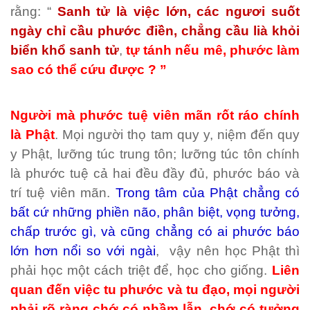
rằng: “
Sanh tử
là việc lớn, các ngươi suốt
ngày chỉ cầu
phước điền
, chẳng cầu lià khỏi
biển khổ
sanh tử
,
tự tánh
nếu mê, phước làm
sao có thể cứu được ? ”
Người mà phước tuệ viên mãn rốt ráo chính
là Phật
. Mọi người thọ tam quy y, niệm đến quy
y Phật, lưỡng túc trung tôn; lưỡng túc tôn chính
là phước tuệ cả hai đều đầy đủ, phước báo và
trí tuệ viên mãn.
Trong tâm của Phật chẳng có
bất cứ những phiền não, phân biệt, vọng tưởng,
chấp trước gì, và cũng chẳng có ai phước báo
lớn hơn nổi so với ngài
, vậy nên học Phật thì
phải học một cách triệt để, học cho giống.
Liên
quan đến việc tu phước và tu đạo, mọi người
phải rõ ràng chớ có nhầm lẫn, chớ có tưởng