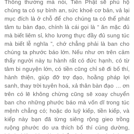
Thông thường mà nói, Tiên Phật sẽ phù hộ
chúng ta có sự bình an, sức khoẻ cơ bản, vả lại
mục đích là ở chỗ để cho chúng ta có thể phát
tâm tu bàn đạo, chính là cái gọi là “ ăn mặc đủ
mà biết liêm sỉ, kho lương thực đầy đủ sung túc
mà biết lễ nghĩa ”, chớ chẳng phải là ban cho
chúng ta phước báo lớn. Nếu như ơn trên cảm
thấy người này tu hành rất có đức hạnh, có từ
tâm bi nguyện lớn, có tiền cũng chỉ sẽ đi bố thí,
hành thiện, giúp đỡ trợ đạo, hoằng pháp lợi
sanh, thay trời tuyên hoá, xả thân bàn đạo … ơn
trên có lẽ không chừng cũng sẽ xoay chuyển
ban cho những phước báo mà vốn dĩ trong túc
mệnh chẳng có; hoặc do luỹ kiếp, tiền kiếp, và
kiếp này bạn đã từng siêng rộng gieo trồng
ruộng phước do ưa thích bố thí cúng dường,