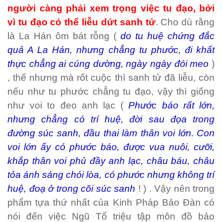
người càng phải xem trọng việc tu đạo, bởi
vì tu đạo có thể liễu dứt sanh tử
.
Cho dù rằng
là La Hán ôm bát rỗng
(
do tu huệ chứng đắc
quả A La Hán, nhưng chẳng tu phước, đi khất
thực chẳng ai cúng dường, ngày ngày đói meo
)
, thế nhưng mà rốt cuộc thì sanh tử đã liễu, còn
nếu như tu phước chẳng tu đạo, vậy thì giống
như voi to đeo anh lạc (
Phước báo rất lớn,
nhưng chẳng có trí huệ, đời sau đọa trong
đường súc sanh, đầu thai làm thân voi lớn. Con
voi lớn ấy có phước báo, được vua nuôi, cưỡi,
khắp thân voi phủ đầy anh lạc, châu báu, châu
tỏa ánh sáng chói lòa, có phước nhưng không trí
huệ, đoạ ở trong cõi súc sanh
! ) . Vậy nên trong
phẩm tựa thứ nhất của Kinh Pháp Bảo Đàn có
nói đến việc
Ngũ Tổ triệu tập môn đồ
bảo