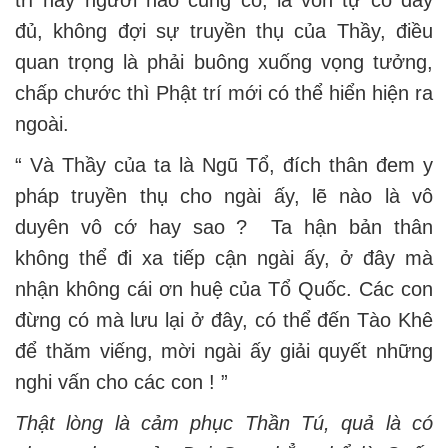
trí này người nào cũng có, là vốn tự có đầy
đủ, không đợi sự truyền thụ của Thầy, điều
quan trọng là phải buông xuống vọng tưởng,
chấp chước thì Phật trí mới có thể hiển hiện ra
ngoài.
“ Và Thầy của ta là Ngũ Tổ, đích thân đem y
pháp truyền thụ cho ngài ấy, lẽ nào là vô
duyên vô cớ hay sao ? Ta hận bản thân
không thể đi xa tiếp cận ngài ấy, ở đây mà
nhận không cái ơn huệ của Tổ Quốc. Các con
đừng có mà lưu lại ở đây, có thể đến Tào Khê
để thăm viếng, mời ngài ấy giải quyết những
nghi vấn cho các con ! ”
Thật lòng là cảm phục Thần Tú, quả là có