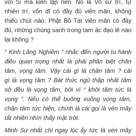
với Si mà kiến lập nên. Nó là Vô sư trí, tự
nhiên trí, vốn dĩ có đầy đủ viên mãn, không
thiếu chút nào. Phật Bồ Tát viên mãn có đầy
đủ, những chúng sanh trong tam ác đạo lẽ nào
lại không ?
“ Kinh Lăng Nghiêm ” nhắc đến người tu hành
điều quan trọng nhất là phải phân biệt chân
tâm, vọng tâm. Vậy cái gì là chân tâm ? cái
g
ì
l
à
vọng tâm ? Bát thức ngũ thập nhất tâm
sở đều là vọng tâm, bởi vì “ khởi tâm tức là
vọng ”. Nếu có thể buông xuống vọng tâm,
chân tâm tức hiện, chính là cái gọi là vén mây
tất nhiên nhìn thấy mặt trời.
Minh Sư nhất chỉ ngay lúc ấy tức là vén mây