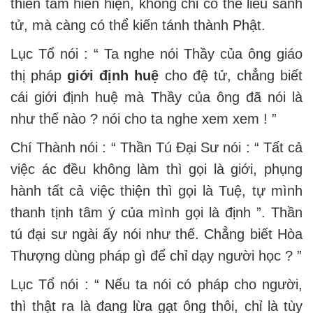
thiên tâm hiển hiện, không chỉ có thể liễu sanh
tử, mà càng có thể kiến tánh thành Phật.
Lục Tổ nói : “ Ta nghe nói Thầy của ông giáo
thị pháp
giới định huệ
cho đệ tử, chẳng biết
cái giới định huệ mà Thầy của ông đã nói là
như thế nào ? nói cho ta nghe xem xem ! ”
Chí Thành nói : “ Thần Tú Đại Sư nói : “ Tất cả
việc ác đều không làm thì gọi là giới, phụng
hành tất cả việc thiện thì gọi là Tuệ, tự mình
thanh tịnh tâm ý của mình gọi là định ”. Thần
tú đại sư ngài ấy nói như thế. Chẳng biết Hòa
Thượng dùng pháp gì để chỉ dạy người học ? ”
Lục Tổ nói : “ Nếu ta nói có pháp cho người,
thì thật ra là đang lừa gạt ông thôi, chỉ là tùy