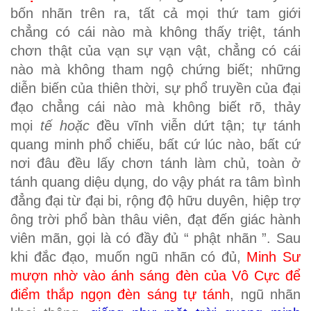
bốn nhãn trên ra, tất cả mọi thứ tam giới
chẳng có cái nào mà không thấy triệt, tánh
chơn thật của vạn sự vạn vật, chẳng có cái
nào mà không tham ngộ chứng biết; những
diễn biến của thiên thời, sự phổ truyền của đại
đạo chẳng cái nào mà không biết rõ, thảy
mọi
tế hoặc
đều vĩnh viễn dứt tận; tự tánh
quang minh phổ chiếu, bất cứ lúc nào, bất cứ
nơi đâu đều lấy chơn tánh làm chủ, toàn ở
tánh quang diệu dụng, do vậy phát ra tâm bình
đẳng đại từ đại bi, rộng độ hữu duyên, hiệp trợ
ông trời phổ bàn thâu viên, đạt đến giác hành
viên mãn, gọi là có đầy đủ “ phật nhãn ”. Sau
khi đắc đạo, muốn ngũ nhãn có đủ,
Minh Sư
mượn nhờ vào ánh sáng đèn của Vô Cực để
điểm thắp ngọn đèn sáng tự tánh
, ngũ nhãn