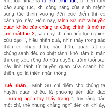
một loại khác là
tu giới định tuệ
, tu đến tam
bảo sung túc, khi công năng của sinh mệnh
sung túc thịnh vượng đến cực điểm thì có
cảnh giới này. Hôm nay,
Minh Sư mở ra huyền
quan khiếu của chúng ta cũng chính là mở ra
con mắt thứ 3
, sau này chỉ cần tiếp tục nghiên
cứu đạo lí, hiểu nhân quả, nhìn thấy trong sắc
thân có pháp thân, báo thân, quán tất cả
chúng sanh đều có phật tánh, khởi tâm bi mẫn
thương xót, rộng độ hữu duyên, trăm tuổi sau
này linh tánh từ huyền quan cửa chánh hồi
thiên, gọi là thiên nhãn thông.
Tuệ nhãn
: Minh Sư chỉ điểm cho chúng ta
huyền quan khiếu, là phương tiện dẫn đạo
“
nương ngón tay thấy trăng
”, tuy rằng đắc
một chỉ, thế nhưng chẳng nghĩ đến cái chỉ ấy,