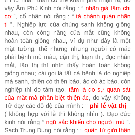
thì từ nhãn thần có thể khám phá nhận ra, do
vậy Âm Phù Kinh nói rằng : “
nhãn giả tâm chi
cơ
”, cổ nhân nói rằng : “
tà chánh quán nhãn
tị
”. Nghiệp lực của chúng sanh không giống
nhau, còn công năng của mắt cũng không
hoàn toàn giống nhau, ví dụ như đây là một
mặt tường, thế nhưng những người có mắc
phải bệnh mù màu, cận thị, loạn thị, đục nhân
mắt, lão thị thì nhìn thấy hoàn toàn không
giống nhau; cái gọi là tất cả bệnh là do nghiệp
mà sanh, thiện có thiện báo, ác có ác báo, còn
nghiệp thì do tâm tạo,
tâm là do sự quan sát
của mắt mà phân biệt thiện ác
, do vậy Khổng
Tử dạy các đồ đệ của mình : “
phi lễ vật thị
”
( không hợp với lễ thì không nhìn ). Đạo đức
kinh nói rằng “
ngũ sắc khiến cho người mù
”.
Sách Trung Dung nói rằng : “
quân tử giới thận