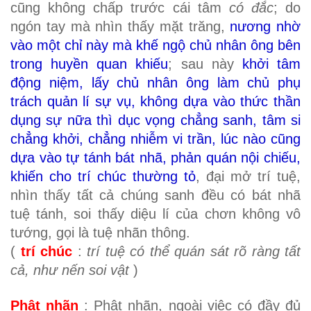
cũng không chấp trước cái tâm
có đắc
; do
ngón tay mà nhìn thấy mặt trăng,
nương nhờ
vào một chỉ này mà khế ngộ chủ nhân ông bên
trong huyền quan khiếu
; sau này
khởi tâm
động niệm, lấy chủ nhân ông làm chủ phụ
trách quản lí sự vụ, không dựa vào thức thần
dụng sự nữa thì dục vọng chẳng sanh, tâm si
chẳng khởi, chẳng nhiễm vi trần, lúc nào cũng
dựa vào tự tánh bát nhã, phản quán nội chiếu,
khiến cho trí chúc thường tỏ
, đại mở trí tuệ,
nhìn thấy tất cả chúng sanh đều có bát nhã
tuệ tánh, soi thấy diệu lí của chơn không vô
tướng, gọi là tuệ nhãn thông.
(
trí chúc
:
trí tuệ có thể quán sát rõ ràng tất
cả, như nến soi vật
)
Phật nhãn
: Phật nhãn, ngoài việc có đầy đủ