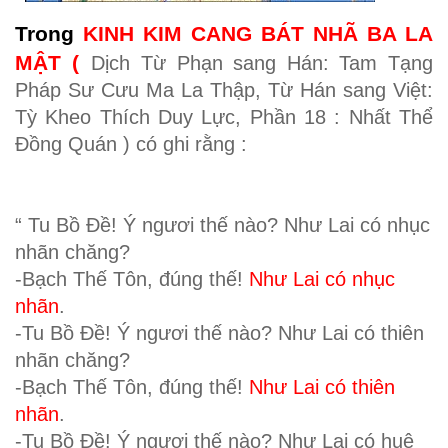
Trong
KINH KIM CANG BÁT NHÃ BA LA
M
Ậ
T (
Dịch Từ Phạn sang Hán: Tam Tạng
Pháp Sư Cưu Ma La Thập, Từ Hán sang Việt:
Tỳ Kheo Thích Duy Lực,
Phần 18 : Nhất Thể
Đồng Quán
) có ghi rằng :
“
Tu Bồ Đề! Ý ngươi thế nào? Như Lai có nhục
nhãn chăng?
-Bạch Thế Tôn, đúng thế!
Như Lai có nhục
nhãn
.
-Tu Bồ Đề! Ý ngươi thế nào? Như Lai có thiên
nhãn chăng?
-Bạch Thế Tôn, đúng thế!
Như Lai có thiên
nhãn
.
-Tu Bồ Đề! Ý ngươi thế nào? Như Lai có huệ