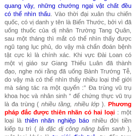
quang vậy, những chướng ngại vật chất đều
có thể nhìn thấu
. Vào thời đại xuân thu chiến
quốc, có vị danh y tên là Biển Thước, bởi vì đã
uống thuốc của dị nhân Trường Tang Quân,
sau một tháng thì mắt có thể nhìn thấy được
ngũ tạng lục phủ, do vậy mà chẩn đoán bệnh
tật cực kì là chính xác. Khi vực Đài Loan có
một vị giáo sư Giang Thiếu Luân đã thành
đạo, nghe nói rằng đã uống Bành Trướng Tễ,
do vậy mà có thể nhìn thấy nhiều loại thế giới
mà sáng tác ra một quyển :” Đa trùng vũ trụ
khoa học và nhân sinh ” để chứng thực vũ trụ
là đa trùng (
nhiều tầng, nhiều lớp
).
Phương
pháp đắc được thiên nhãn có hai loại
: một
loại là
thiên nhãn nghiệp báo
nhiều đời tiền
kiếp tu trì (
là đặc dị công năng bẩm sanh
),