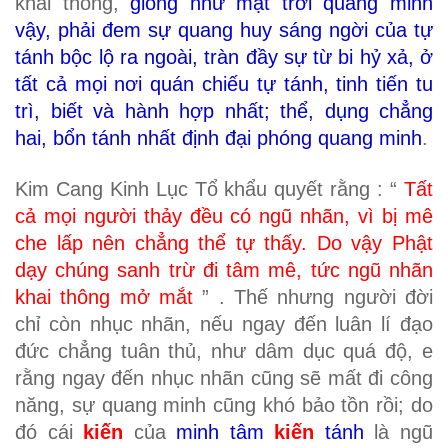
khai thông,
giống như mặt trời quang minh
vậy, phải đem sự quang huy sáng ngời của tự
tánh bộc lộ ra ngoài, tràn đầy sự từ bi hỷ xả, ở
tất cả mọi nơi quán chiếu tự tánh, tinh tiến tu
trì, biết và hành hợp nhất; thể, dụng chẳng
hai, bổn tánh nhất định đại phóng quang minh
.
Kim Cang Kinh Lục Tổ khẩu quyết rằng :
“
Tất
cả mọi người thảy đều có ngũ nhãn, vì bị mê
che lấp nên chẳng thể tự thấy. Do vậy Phật
dạy chúng sanh trừ đi tâm mê, tức ngũ nhãn
khai thông mở mắt
”
. Thế nhưng người đời
chỉ còn nhục nhãn, nếu ngay đến luân lí đạo
đức chẳng tuân thủ, như dâm dục quá độ, e
rằng ngay đến nhục nhãn cũng sẽ mất đi công
năng, sự quang minh cũng khó bảo tồn rồi; do
đó cái
kiến
của
minh tâm
kiến
tánh
là ngũ