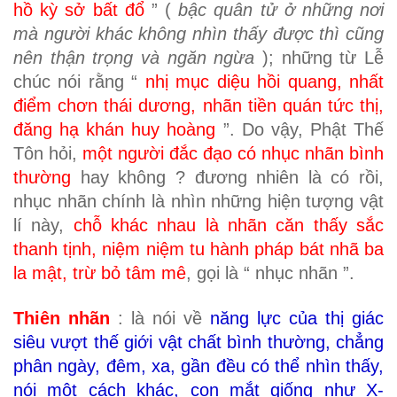
hồ kỳ sở bất đổ
” (
bậc quân tử ở những nơi
mà người khác không nhìn thấy được thì cũng
nên thận trọng và ngăn ngừa
); những từ Lễ
chúc nói rằng “
nhị mục diệu hồi quang, nhất
điểm chơn thái dương, nhãn tiền quán tức thị,
đăng hạ khán huy hoàng
”. Do vậy, Phật Thế
Tôn hỏi,
một người đắc đạo có nhục nhãn bình
thường
hay không ? đương nhiên là có rồi,
nhục nhãn chính là nhìn những hiện tượng vật
lí này,
chỗ khác nhau là nhãn căn thấy sắc
thanh tịnh, niệm niệm tu hành pháp bát nhã ba
la mật, trừ bỏ tâm mê
, gọi là “ nhục nhãn ”.
Thiên nhãn
: là nói về
năng lực của thị giác
siêu vượt thế giới vật chất bình thường, chẳng
phân ngày, đêm, xa, gần đều có thể nhìn thấy,
nói một cách khác, con mắt giống như X-