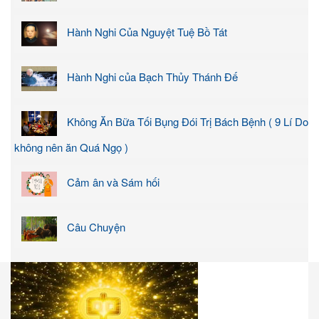
Hành Nghi Của Nguyệt Tuệ Bồ Tát
Hành Nghi của Bạch Thủy Thánh Đế
Không Ăn Bữa Tối Bụng Đói Trị Bách Bệnh ( 9 Lí Do
không nên ăn Quá Ngọ )
Cảm ân và Sám hối
Câu Chuyện