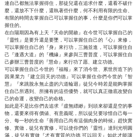
連自己都無法掌握得住，那徒兒還在追求什麼，還看不破什
麼，還放不下什麼，還執著些什麼，何不利用有限的生命、
有限的時間去掌握自己可以掌握住的事，什麼是你們可以掌
握住的。
在白陽期因為有上天『天命的開赦』在今世可以掌握自己的
『靈性』是要升還是要墜，可以掌握住自己的『心』來修，
可以掌握住自己的『身』來行功，三施並進，可以掌握住自
己『逢遇大道』的『機緣』來參與三曹普度，可以掌握住自
己參辦三曹普度的『慧命』來行功了愿、建立功德。
可以掌握住自己今世的『福報』來了消今世、累世所造下的
因果業力『建立回天的功德』可以掌握住你們今世的『智
慧』『來跳脫永無止盡的六道輪迴』徒兒今時若是能夠掌握
住自己所遇到、所擁有的這些優勢，就可以真正徹底改變自
己的命運，改變自己的命格。
如此是不是比你們去追求『虛無縹緲』到頭來卻還是空的事
物，還要來得有價値、有意義呢，所以徒兒要珍惜自己每一
分、每一秒的生命『善用自己尚有這個肉身的時候』趕快實
修、實做，徒兒有實修，可以使你們的『靈性』達到光明圓
滿，徒兒有實做『才有實質的功德 可以回天』如此才能讓