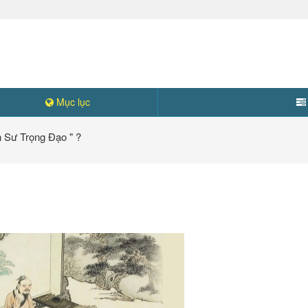
Mục lục
 Sư Trọng Đạo " ?