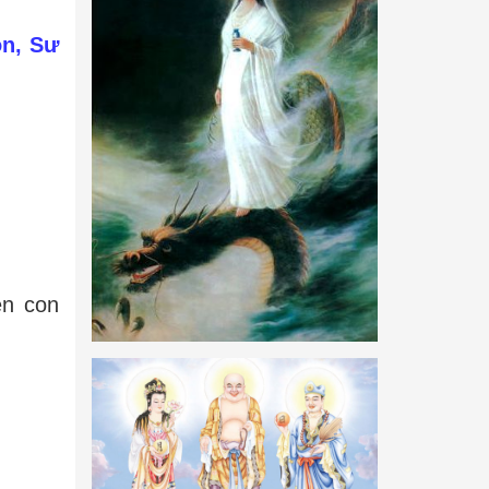
ôn, Sư
ên con