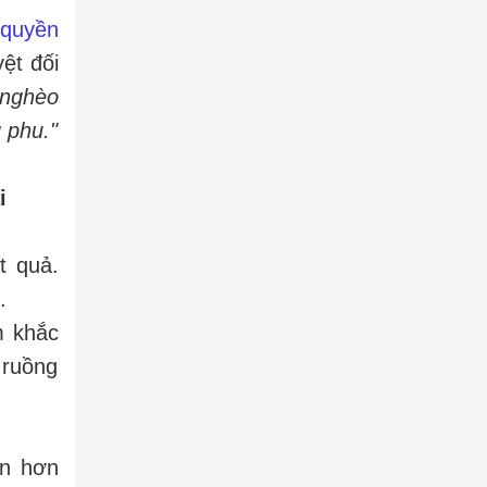
 quyền
ệt đối
 nghèo
 phu."
i
t quả.
.
m khắc
 ruồng
ớn hơn