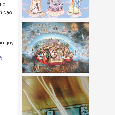
uội.
h đạo.
cao quý
à