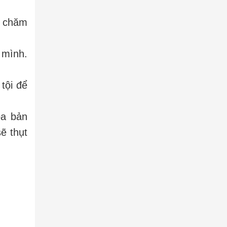
c chăm
 mình.
tội để
oa bản
ẽ thụt