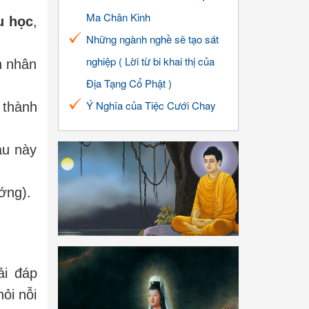
Ma Chân Kinh
u học
,
Những ngành nghề sẽ tạo sát
nghiệp ( Lời từ bi khai thị của
n nhân
Địa Tạng Cổ Phật )
Ý Nghĩa của Tiệc Cưới Chay
 thành
au này
ớng).
ải đáp
ỏi nỗi