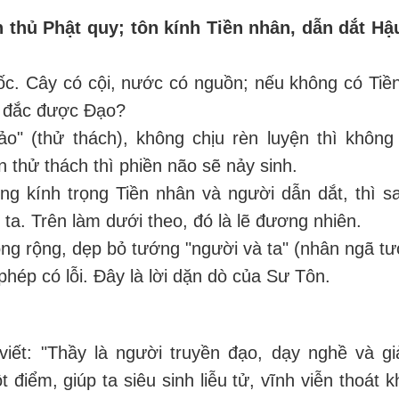
n thủ Phật quy; tôn kính Tiền nhân, dẫn dắt Hậ
c. Cây có cội, nước có nguồn; nếu không có Tiề
ta đắc được Đạo?
ảo" (thử thách), không chịu rèn luyện thì không
n thử thách thì phiền não sẽ nảy sinh.
ng kính trọng Tiền nhân và người dẫn dắt, thì s
ta. Trên làm dưới theo, đó là lẽ đương nhiên.
rông rộng, dẹp bỏ tướng "người và ta" (nhân ngã tư
hép có lỗi. Đây là lời dặn dò của Sư Tôn.
iết: "Thầy là người truyền đạo, dạy nghề và gi
iểm, giúp ta siêu sinh liễu tử, vĩnh viễn thoát kh