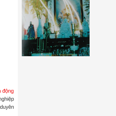
h động
nghiệp
 duyên