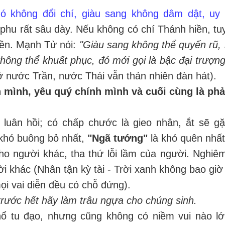
ó không đổi chí, giàu sang không dâm dật, uy
phu rất sâu dày. Nếu không có chí Thánh hiền, tuy
iền. Mạnh Tử nói:
"Giàu sang không thể quyến rũ,
hông thể khuất phục, đó mới gọi là bậc đại trượng
ở nước Trần, nước Thái vẫn thản nhiên đàn hát).
 mình, yêu quý chính mình và cuối cùng là phả
 luân hồi; có chấp chước là gieo nhân, ắt sẽ gặ
khó buông bỏ nhất,
"Ngã tướng"
là khó quên nhất
ho người khác, tha thứ lỗi lầm của người. Nghiê
i khác (Nhân tận kỳ tài - Trời xanh không bao giờ
ọi vai diễn đều có chỗ đứng).
rước hết hãy làm trâu ngựa cho chúng sinh.
hổ tu đạo, nhưng cũng không có niềm vui nào l