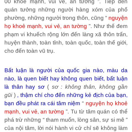
00 khoẻ mạnh, vui vẻ, an tường ”. Tiếp đến
quán tưởng những người hàng xóm của phố
phường, những người trong thôn, cũng “
nguyện
họ khoẻ mạnh, vui vẻ, an tường
”. Như thế đem
phạm vi khuếch rộng lớn đến làng xã thôn trấn,
huyện thành, toàn tỉnh, toàn quốc, toàn thế giới,
cho đến toàn vũ trụ.
Bất luận là người của quốc gia nào, màu da
nào, là quen biết hay không quen biết, bất luận
là thân hay sơ
(
sơ : không thân, không gần
gũi
)
, thậm chí cho đến những kẻ địch của bạn,
bạn đều phát ra cái tâm niệm
“
nguyện họ khoẻ
mạnh, vui vẻ, an tường
”. Tu từ tâm quán có thể
phá trừ những “ tham muốn, lòng sân, sự si mê ”
của nội tâm, lời nói hành vi cử chỉ sẽ không làm