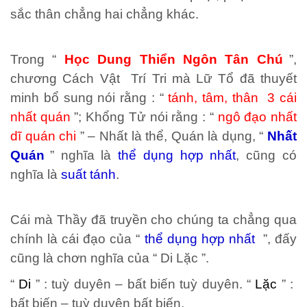
sắc thân chẳng hai chẳng khác.
Trong “
Học Dung Thiển Ngôn Tân Chú
”,
chương Cách Vật Trí Tri mà Lữ Tổ đã thuyết
minh bổ sung nói rằng : “
tánh, tâm, thân 3 cái
nhất quán
”; Khổng Tử nói rằng : “
ngô đạo nhất
dĩ quán chi
” – Nhất là thể, Quán là dụng, “
Nhất
Quán
” nghĩa là
thể dụng hợp nhất
, cũng có
nghĩa là
suất tánh
.
Cái mà Thầy đã truyền cho chúng ta chẳng qua
chính là cái đạo của “
thể dụng hợp nhất
”, đấy
cũng là chơn nghĩa của “ Di Lặc ”.
“
Di
” : tuỳ duyên – bất biến tuỳ duyên. “
Lặc
” :
bất biến – tuỳ duyên bất biến.