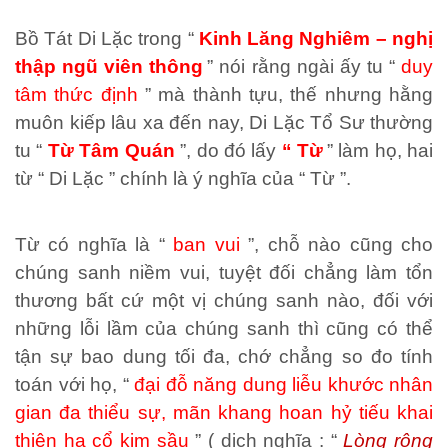
Bồ Tát Di Lặc trong “
Kinh Lăng Nghiêm – nghị
thập ngũ viên thông
” nói rằng ngài ấy tu “
duy
tâm thức định
” mà thành tựu, thế nhưng hằng
muôn kiếp lâu xa đến nay, Di Lặc Tổ Sư thường
tu “
Từ Tâm Quán
”, do đó lấy
“ Từ
” làm họ, hai
từ “ Di Lặc ” chính là ý nghĩa của “ Từ ”.
Từ có nghĩa là “
ban vui
”, chỗ nào cũng cho
chúng sanh niềm vui, tuyệt đối chẳng làm tổn
thương bất cứ một vị chúng sanh nào, đối với
những lỗi lầm của chúng sanh thì cũng có thể
tận sự bao dung tối đa, chớ chẳng so đo tính
toán với họ, “
đại đỗ năng dung liễu khước nhân
gian đa thiểu sự, mãn khang hoan hỷ tiếu khai
thiên hạ cổ kim sầu
” ( dịch nghĩa : “
Lòng rộng