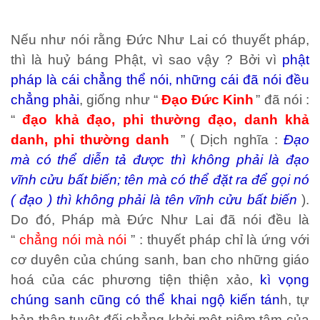
Nếu như nói rằng Đức Như Lai có thuyết pháp,
thì là huỷ báng Phật, vì sao vậy ? Bởi vì
phật
pháp là cái chẳng thể nói, những cái đã nói đều
chẳng phải
, giống như “
Đạo Đức Kinh
” đã nói :
“
đạo khả đạo, phi thường đạo, danh khả
danh, phi thường danh
” ( Dịch nghĩa :
Đạo
mà có thể diễn tả được thì không phải là đạo
vĩnh cửu bất biến; tên mà có thể đặt ra để gọi nó
( đạo ) thì không phải là tên vĩnh cửu bất biến
).
Do đó, Pháp mà Đức Như Lai đã nói đều là
“
chẳng nói mà nói
” : thuyết pháp chỉ là ứng với
cơ duyên của chúng sanh, ban cho những giáo
hoá của các phương tiện thiện xảo,
kì vọng
chúng sanh cũng có thể khai ngộ kiến tán
h, tự
bản thân tuyệt đối chẳng khởi một niệm tâm của