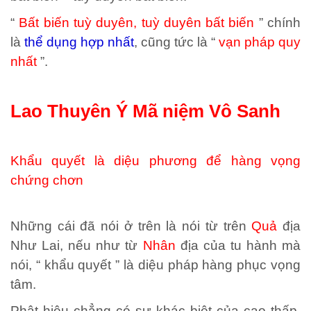
“
Bất biến tuỳ duyên, tuỳ duyên bất biến
” chính
là
thể dụng hợp nhất
, cũng tức là “
vạn pháp quy
nhất
”.
Lao Thuyên Ý Mã niệm Vô Sanh
Khẩu quyết là diệu phương để hàng vọng
chứng chơn
Những cái đã nói ở trên là nói từ trên
Quả
địa
Như Lai, nếu như từ
Nhân
địa của tu hành mà
nói, “ khẩu quyết ” là diệu pháp hàng phục vọng
tâm.
Phật hiệu chẳng có sự khác biệt của cao thấp,