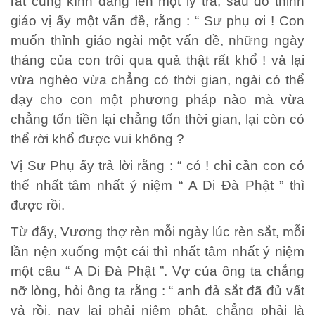
rất cung kính dâng lên một ly trà, sau đó thỉnh
giáo vị ấy một vấn đề, rằng : “ Sư phụ ơi ! Con
muốn thỉnh giáo ngài một vấn đề, những ngày
tháng của con trôi qua quả thật rất khổ ! vả lại
vừa nghèo vừa chẳng có thời gian, ngài có thể
dạy cho con một phương pháp nào mà vừa
chẳng tốn tiền lại chẳng tốn thời gian, lại còn có
thể rời khổ được vui không ?
Vị Sư Phụ ấy trả lời rằng : “ có ! chỉ cần con có
thể nhất tâm nhất ý niệm “ A Di Đà Phật ” thì
được rồi.
Từ đấy, Vương thợ rèn mỗi ngày lúc rèn sắt, mỗi
lần nện xuống một cái thì nhất tâm nhất ý niệm
một câu “ A Di Đà Phật ”. Vợ của ông ta chẳng
nỡ lòng, hỏi ông ta rằng : “ anh đả sắt đã đủ vất
vả rồi, nay lại phải niệm phật, chẳng phải là