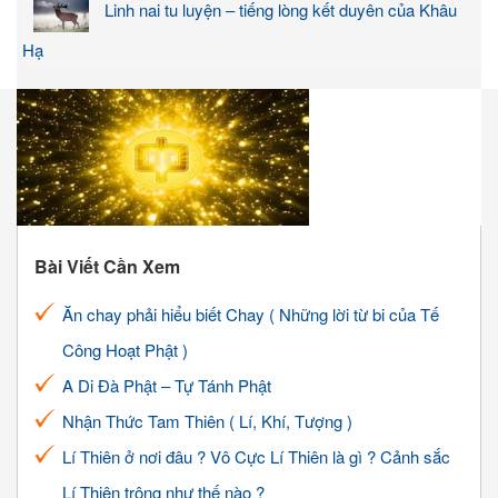
Linh nai tu luyện – tiếng lòng kết duyên của Khâu
Hạ
Bài Viết Cần Xem
Ăn chay phải hiểu biết Chay ( Những lời từ bi của Tế
Công Hoạt Phật )
A Di Đà Phật – Tự Tánh Phật
Nhận Thức Tam Thiên ( Lí, Khí, Tượng )
Lí Thiên ở nơi đâu ? Vô Cực Lí Thiên là gì ? Cảnh sắc
Lí Thiên trông như thế nào ?