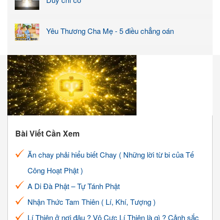
Yêu Thương Cha Mẹ - 5 điều chẳng oán
Bài Viết Cần Xem
Ăn chay phải hiểu biết Chay ( Những lời từ bi của Tế
Công Hoạt Phật )
A Di Đà Phật – Tự Tánh Phật
Nhận Thức Tam Thiên ( Lí, Khí, Tượng )
Lí Thiên ở nơi đâu ? Vô Cực Lí Thiên là gì ? Cảnh sắc