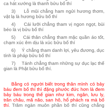
ca hát xướng là thanh bửu bố thí
3) Lỗ mũi chẳng ham ngửi hương thơm,
vật lạ là hương bửu bố thí
4) Cái lưỡi chẳng tham vị ngon ngọt, bùi
béo là vị bửu bố thí
5) Cái thân chẳng tham mặc quần áo tốt,
chạm xúc êm dịu là xúc bửu bố thí
6) Ý chẳng tham danh lợi, yêu đương, dục
tính là pháp bửu bố thí
7) Tánh chẳng tham những sự dục lạc thế
gian là Phật bửu bố thí.
Bằng có người biết trong thân mình có bảy
báu đem bố thí thì đặng phước đức hơn là đem
bảy báu trong thế gian như kim, ngân, lưu ly,
trân châu, mã não, san hô, hổ phách ra mà bố
thí
. Trăm ngàn muôn phần bố thí cũng chẳng