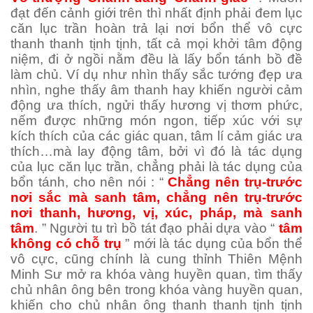
đạt đến cảnh giới trên thì nhất định phải đem lục
căn lục trần hoàn trả lại nơi bổn thể vô cực
thanh thanh tịnh tịnh, tất cả mọi khởi tâm động
niệm, đi ở ngồi nằm đều là lấy bổn tánh bồ đề
làm chủ. Ví dụ như nhìn thấy sắc tướng đẹp ưa
nhìn, nghe thấy âm thanh hay khiến người cảm
động ưa thích, ngửi thấy hương vị thơm phức,
nếm được những món ngon, tiếp xúc với sự
kích thích của các giác quan, tâm lí cảm giác ưa
thích…mà lay động tâm, bởi vì đó là tác dụng
của lục căn lục trần, chẳng phải là tác dụng của
bổn tánh, cho nên nói : “
Chẳng nên trụ-trước
nơi sắc mà sanh tâm, chẳng nên trụ-trước
nơi thanh, hương, vị, xúc, pháp, mà sanh
tâm
. ” Người tu trì bồ tát đạo phải dựa vào “
tâm
không có chỗ trụ
” mới là tác dụng của bổn thể
vô cực, cũng chính là cung thỉnh Thiên Mệnh
Minh Sư mở ra khóa vàng huyền quan, tìm thấy
chủ nhân ông bên trong khóa vàng huyền quan,
khiến cho chủ nhân ông thanh thanh tịnh tịnh