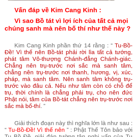
Vấn đáp về Kim Cang Kinh :
Vì sao Bồ tát vì lợi ích của tất cả mọi
chúng sanh mà nên bố thí như thế này ?
Kim Cang Kinh phần thứ 14 rằng : “
Tu-Bồ-
Đề! Vì thế nên Bồ-tát phải rời lìa tất cả tướng,
phát tâm Vô-thượng Chánh-đẳng Chánh-giác.
Chẳng nên trụ-trước nơi sắc mà sanh tâm,
chẳng nên trụ-trước nơi thanh, hương, vị, xúc,
pháp, mà sanh tâm. Nên sanh tâm không trụ-
trước vào đâu cả. Nếu như tâm còn có chỗ để
trụ, thời chính là chẳng phải trụ, cho nên đức
Phật nói, tâm của Bồ-tát chẳng nên trụ-trước nơi
sắc mà bố-thí
. ”
Giải thích đoạn này thì nghĩa lớn là như sau :
“
Tu-Bồ-Đề! Vì thế nên
” : Phật Thế Tôn bảo với
Tu Bồ Đề, giải đáp tường tận nghi vấn của Tu