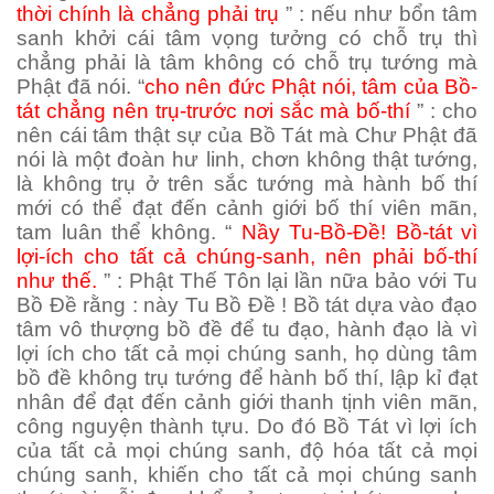
thời chính là chẳng phải trụ
” : nếu như bổn tâm
sanh khởi cái tâm vọng tưởng có chỗ trụ thì
chẳng phải là tâm không có chỗ trụ tướng mà
Phật đã nói. “
cho nên đức Phật nói, tâm của Bồ-
tát chẳng nên trụ-trước nơi sắc mà bố-thí
” : cho
nên cái tâm thật sự của Bồ Tát mà Chư Phật đã
nói là một đoàn hư linh, chơn không thật tướng,
là không trụ ở trên sắc tướng mà hành bố thí
mới có thể đạt đến cảnh giới bố thí viên mãn,
tam luân thể không. “
Nầy Tu-Bồ-Đề! Bồ-tát vì
lợi-ích cho tất cả chúng-sanh, nên phải bố-thí
như thế.
” : Phật Thế Tôn lại lần nữa bảo với Tu
Bồ Đề rằng : này Tu Bồ Đề ! Bồ tát dựa vào đạo
tâm vô thượng bồ đề để tu đạo, hành đạo là vì
lợi ích cho tất cả mọi chúng sanh, họ dùng tâm
bồ đề không trụ tướng để hành bố thí, lập kỉ đạt
nhân để đạt đến cảnh giới thanh tịnh viên mãn,
công nguyện thành tựu. Do đó Bồ Tát vì lợi ích
của tất cả mọi chúng sanh, độ hóa tất cả mọi
chúng sanh, khiến cho tất cả mọi chúng sanh