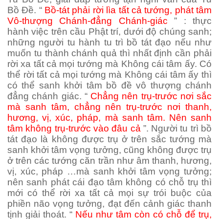
Bồ Đề. “
Bồ-tát phải rời lìa tất cả tướng, phát tâm
Vô-thượng Chánh-đẳng Chánh-giác
” : thực
hành việc trên cầu Phật trí, dưới độ chúng sanh;
những người tu hành tu trì bồ tát đạo nếu như
muốn tu thành chánh quả thì nhất định cần phải
rời xa tất cả mọi tướng mà Không cái tâm ấy. Có
thể rời tất cả mọi tướng mà Không cái tâm ấy thì
có thể sanh khởi tâm bồ đề vô thượng chánh
đẳng chánh giác. “
Chẳng nên trụ-trước nơi sắc
mà sanh tâm, chẳng nên trụ-trước nơi thanh,
hương, vị, xúc, pháp, mà sanh tâm. Nên sanh
tâm không trụ-trước vào đâu cả
”. Người tu trì bồ
tát đạo là không được trụ ở trên sắc tướng mà
sanh khởi tâm vọng tưởng, cũng không được trụ
ở trên các tướng căn trần như âm thanh, hương,
vị, xúc, pháp …mà sanh khởi tâm vọng tưởng;
nên sanh phát cái đạo tâm không có chỗ trụ thì
mới có thể rời xa tất cả mọi sự trói buộc của
phiền não vọng tưởng, đạt đến cảnh giác thanh
tịnh giải thoát. “
Nếu như tâm còn có chỗ để trụ,