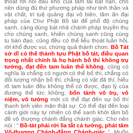
thoát rời nỗi đau khổ của tam tai bát nạn, cho
nên dùng đủ thứ phương pháp như tinh thần và
vật chất, trí tuệ quảng đại vô biên, tâm ấn đại
pháp của Chư Phật Bồ tát để phổ độ chúng
sanh, càng dùng bát nhã chánh pháp truyền thụ
cho chúng sanh, khiến chúng sanh cũng cùng
tu bàn đạo, cũng đều có thể liễu thoát luân hồi,
rời khổ được vui, chứng quả thành chơn.
Bồ Tát
sở dĩ có thể thành tựu Phật bồ tát, điều quan
trọng nhất chính là họ hành bố thí không trụ
tướng, đạt đến tam luân thể không
, cũng có
nghĩa là chẳng có người có thể bố thí, chẳng có
đối tượng nhận bố thí, chẳng có vật đã thí, hiểu
rõ tam luân đều không thể có được, đạo lý của
đương thể tức không,
bổn tánh vô trụ, vô
niệm, vô tướng
mới có thể đạt đến sự bố thí
thanh tịnh viên mãn thật sự. Có thể đạt đến loại
cảnh giới này tự nhiên có thể sanh khởi tâm bồ
đề vô thượng chánh đẳng chánh giác. Cho nên
nói : “
Bồ-tát phải rời lìa tất cả tướng, phát tâm
Vô-thượng Chánh-đẳng Chánh-giác
”. Muốn