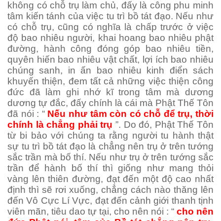
không có chỗ trụ làm chủ, đấy là công phu minh
tâm kiến tánh của việc tu trì bồ tát đạo. Nếu như
có chỗ trụ, cũng có nghĩa là chấp trước ở việc
độ bao nhiêu người, khai hoang bao nhiêu phật
đường, hành công đóng góp bao nhiêu tiền,
quyên hiến bao nhiêu vật chất, lợi ích bao nhiêu
chúng sanh, in ấn bao nhiêu kinh điển sách
khuyến thiện, đem tất cả những việc thiện công
đức đã làm ghi nhớ kĩ trong tâm mà dương
dương tự đắc, đấy chính là cái mà Phật Thế Tôn
đã nói : “
Nếu như tâm còn có chỗ để trụ, thời
chính là chẳng phải trụ
”. Do đó, Phật Thế Tôn
từ bi bảo với chúng ta rằng người tu hành thật
sự tu trì bồ tát đạo là chẳng nên trụ ở trên tướng
sắc trần mà bố thí. Nếu như trụ ở trên tướng sắc
trần để hành bố thí thì giống như mang thỏi
vàng lên thiên đường, đạt đến một độ cao nhất
định thì sẽ rơi xuống, chẳng cách nào thăng lên
đến Vô Cực Lí Vực, đạt đến cảnh giới thanh tịnh
viên mãn, tiêu dao tự tại, cho nên nói : “
cho nên